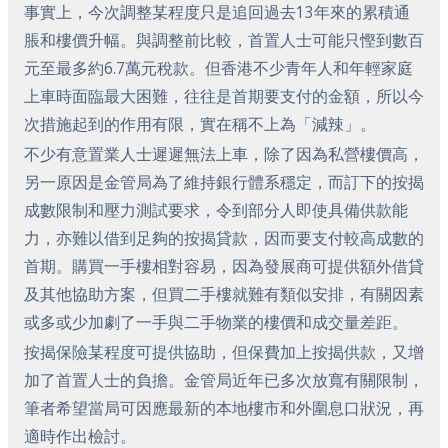
事實上，今次調整某程度只是追回過去13年來的累積通
脹和樓價升幅。與調整前比較，首置人士可能只慳到數百
元至最多約6.7萬元稅款。但香港不少青年人和年輕家庭
上車時面臨最大困難，往往是首期要支付的金額，所以今
次措施起到的作用有限，實在稱不上為「減辣」。
不少有意置業人士遲遲無法上車，除了因為私營樓價高，
另一原因是金管局為了維持銀行體系穩定，而訂下的按揭
成數限制和壓力測試要求，令到部分人即使具備供款能
力，亦難以借到足夠的按揭貸款，因而要支付較高成數的
首期。購買一手樓相對容易，因為發展商可提供額外借貸
及其他協助方案，但買二手樓就難有類似安排，有關因素
或多或少加劇了一手與二手物業的樓價和成交量差距。
按揭保險某程度可提供協助，但保費加上按揭供款，又增
加了首置人士的負擔。金管局近年已多次放寬有關限制，
筆者希望當局可因應最新的本地樓市和外圍息口狀況，再
適時作出檢討。