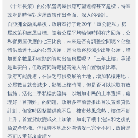
《十年長策》的公私營房屋供應可望達標甚至超標，特區
政府是時候對房屋政策作出全面、深入的檢討。
自亞洲金融風暴後，政府奉行了近20年「重公輕私」房
屋政策和建屋目標。隨着公屋平均輪候時間有序回落，公
私營房屋供應的七三比例，未來是否有調整空間呢？佔整
體供應達七成的公營房屋，是否應逐步減少出租公屋，增
加更多數量和種類的資助出售房屋呢？「三年上樓」承諾
是重要的，但政府同時應提高港人的自置物業比率。
政府可能憂慮，在缺乏可供發展的土地，增加私樓用地，
公屋數目就會減少，影響上樓時間，但是否可以採取有效
措施，活化二手私樓的流轉，以增加市民的上車選擇，處
理好「首期難」的問題。政府多年前曾推出首次置業貸款
計劃，但當時因整體供應不足，樓市炒風熾熱，樓價不斷
上升，首置貸款變成火上加油，加劇了樓市泡沫和之後的
負資產危機。但現時本地及外圍情況已完全不同，政府是
否可以重新考慮呢？