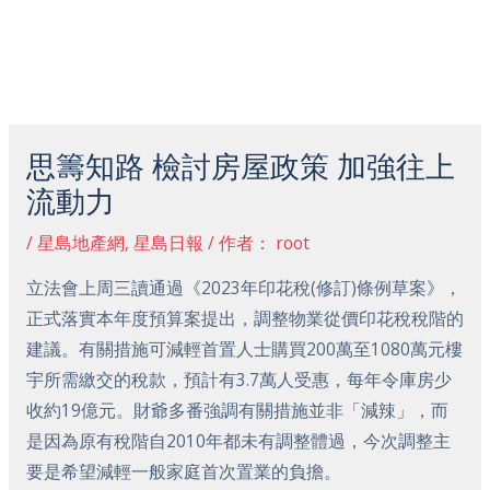
跳
主
至
菜
内
容
Post
单
navigation
思籌知路 檢討房屋政策 加強往上
流動力
/
星島地產網
,
星島日報
/ 作者：
root
立法會上周三讀通過《2023年印花稅(修訂)條例草案》，
正式落實本年度預算案提出，調整物業從價印花稅稅階的
建議。有關措施可減輕首置人士購買200萬至1080萬元樓
宇所需繳交的稅款，預計有3.7萬人受惠，每年令庫房少
收約19億元。財爺多番強調有關措施並非「減辣」，而
是因為原有稅階自2010年都未有調整體過，今次調整主
要是希望減輕一般家庭首次置業的負擔。