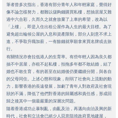
筆者曾多次指出，香港有部分青年人和年輕家庭，覺得好
像不論怎樣努力，都難以儲夠錢購買私樓，想抽居屋又難
過中六合彩，久而久之就會放棄了上車的希望，改為以
「上樓」，即是入住出租公屋作為人生的最大目標。為了
避免超出輪候公屋的入息和資產限制，部分人刻意不求上
進，不爭取升職加薪，一有餘錢就寧願拿來買名牌或去旅
行。
有關情況亦會拉低港人的生育率。有些年輕人因為良久都
抽不中居屋，亦租不起私樓，拍拖多年都不敢結婚，結了
婚也不敢生育，有的甚至在結婚後仍要繼續分開，與各自
的父母同住。上述心態和現象，削弱了社會向上流動的動
力，影響香港的長遠發展，加劇了青年人對政府及社會現
狀的不滿，降低了他們對香港的歸屬感和責任感，形成回
歸之後其中一個最嚴重的深層次問題。
隨着香港成功止暴制亂，由亂及治，再邁向由治及興的新
時代，社會和立法會已絕少人惡意阻撓政府覓地建屋，