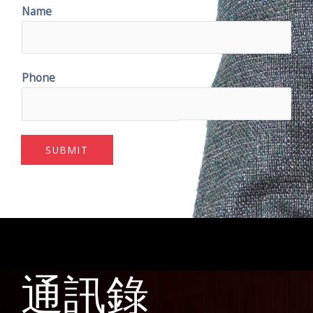
Name
Phone
SUBMIT
通訊錄