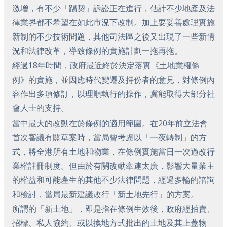
激增，有不少「踢契」訴訟正在進行，估計不少地產及法
律業界都不希望在如此市況下改制。加上要妥善處理實施
新制的不少技術問題，其他司法區之後又出現了一些新情
況和法律改革，導致條例的實施計劃一拖再拖。
經過18年時間，政府最近終於決定落實《土地業權條
例》的實施，並因應時代變遷及持份者的意見，對條例內
容作出多項修訂，以理順執行的操作，冀能取得大部分社
會人士的支持。
當中最大的改動在於條例的適用範圍。在20年前立法會
首次審議有關草案時，當局曾考慮以「一夜轉制」的方
式，將全港所有土地和物業，在條例實施當日一次過改行
業權註冊制度。但由於有關改動牽連太廣，影響大量業主
的權益和可能產生的其他不少法律問題，經過多輪的諮詢
和檢討，當局最新建議改行「新土地先行」的方案。
所謂的「新土地」，即是指在條例生效後，政府經拍賣、
招標、私人協約、或以換地方式批出的土地及其上蓋物