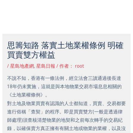
跳
主
至
菜
内
容
Post
单
navigation
思籌知路 落實土地業權條例 明確
買賣雙方權益
/
星島地產網
,
星島日報
/ 作者：
root
不說不知，香港有一條法例，經立法會三讀通過後長達
18年仍未實施，這就是與本地物業交易市場息息相關的
《土地業權條例》。
對土地及物業買賣有認識的人士都知道，買賣、交易都要
進行俗稱「查契」的程序。即是買賣雙方(一般是透過律
師處理)須查核清楚物業的地契和之前每次轉手的交易紀
錄，以確保賣方真正擁有有關土地或物業的業權，以及沒