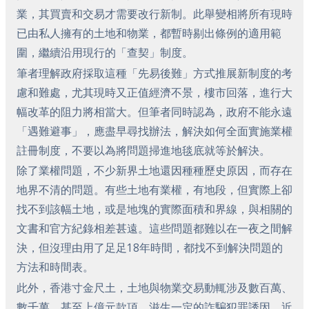
業，其買賣和交易才需要改行新制。此舉變相將所有現時
已由私人擁有的土地和物業，都暫時剔出條例的適用範
圍，繼續沿用現行的「查契」制度。
筆者理解政府採取這種「先易後難」方式推展新制度的考
慮和難處，尤其現時又正值經濟不景，樓市回落，進行大
幅改革的阻力將相當大。但筆者同時認為，政府不能永遠
「遇難避事」，應盡早尋找辦法，解決如何全面實施業權
註冊制度，不要以為將問題掃進地毯底就等於解決。
除了業權問題，不少新界土地還因種種歷史原因，而存在
地界不清的問題。有些土地有業權，有地段，但實際上卻
找不到該幅土地，或是地塊的實際面積和界線，與相關的
文書和官方紀錄相差甚遠。這些問題都難以在一夜之間解
決，但沒理由用了足足18年時間，都找不到解決問題的
方法和時間表。
此外，香港寸金尺土，土地與物業交易動輒涉及數百萬、
數千萬，甚至上億元款項，滋生一定的詐騙犯罪誘因。近