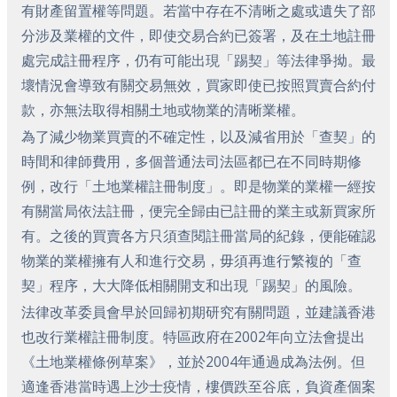
有財產留置權等問題。若當中存在不清晰之處或遺失了部
分涉及業權的文件，即使交易合約已簽署，及在土地註冊
處完成註冊程序，仍有可能出現「踢契」等法律爭拗。最
壞情況會導致有關交易無效，買家即使已按照買賣合約付
款，亦無法取得相關土地或物業的清晰業權。
為了減少物業買賣的不確定性，以及減省用於「查契」的
時間和律師費用，多個普通法司法區都已在不同時期修
例，改行「土地業權註冊制度」。即是物業的業權一經按
有關當局依法註冊，便完全歸由已註冊的業主或新買家所
有。之後的買賣各方只須查閱註冊當局的紀錄，便能確認
物業的業權擁有人和進行交易，毋須再進行繁複的「查
契」程序，大大降低相關開支和出現「踢契」的風險。
法律改革委員會早於回歸初期研究有關問題，並建議香港
也改行業權註冊制度。特區政府在2002年向立法會提出
《土地業權條例草案》，並於2004年通過成為法例。但
適逢香港當時遇上沙士疫情，樓價跌至谷底，負資產個案