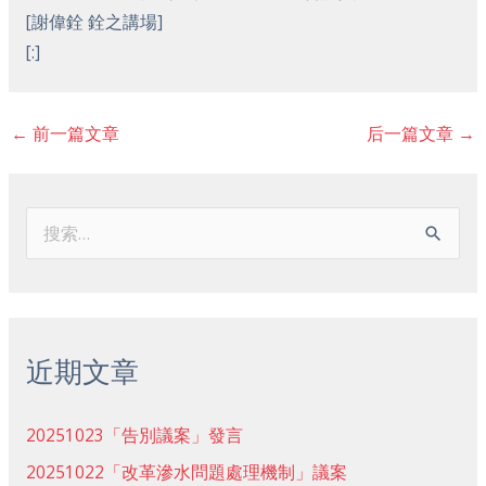
[謝偉銓 銓之講場]
[:]
←
前一篇文章
后一篇文章
→
搜
索
：
近期文章
20251023「告別議案」發言
20251022「改革滲水問題處理機制」議案