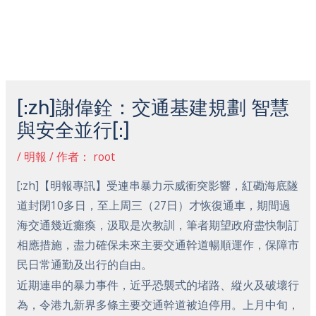
跳
主
至
菜
内
容
Post
单
navigation
[:zh]謝偉銓：交通基建規劃 智慧
與安全並行[:]
/
明報
/ 作者：
root
[:zh]【明報專訊】受連串暴力示威衝突影響，紅磡海底隧
道封閉10多日，至上周三（27日）才恢復通車，期間過
海交通幾近癱瘓，汲取是次教訓，筆者期望政府盡快制訂
相應措施，盡力確保未來主要交通幹道暢順運作，保障市
民日常通勤及出行的自由。
近期連串的暴力事件，近乎恐襲式的堵路、縱火及破壞行
為，令港九新界多條主要交通幹道被迫停用。上月中旬，