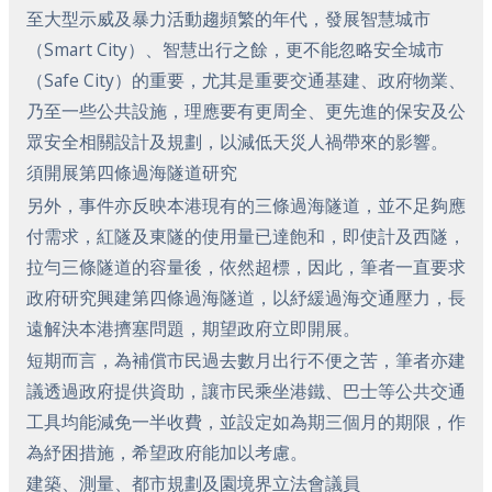
至大型示威及暴力活動趨頻繁的年代，發展智慧城市
（Smart City）、智慧出行之餘，更不能忽略安全城市
（Safe City）的重要，尤其是重要交通基建、政府物業、
乃至一些公共設施，理應要有更周全、更先進的保安及公
眾安全相關設計及規劃，以減低天災人禍帶來的影響。
須開展第四條過海隧道研究
另外，事件亦反映本港現有的三條過海隧道，並不足夠應
付需求，紅隧及東隧的使用量已達飽和，即使計及西隧，
拉勻三條隧道的容量後，依然超標，因此，筆者一直要求
政府研究興建第四條過海隧道，以紓緩過海交通壓力，長
遠解決本港擠塞問題，期望政府立即開展。
短期而言，為補償市民過去數月出行不便之苦，筆者亦建
議透過政府提供資助，讓市民乘坐港鐵、巴士等公共交通
工具均能減免一半收費，並設定如為期三個月的期限，作
為紓困措施，希望政府能加以考慮。
建築、測量、都市規劃及園境界立法會議員