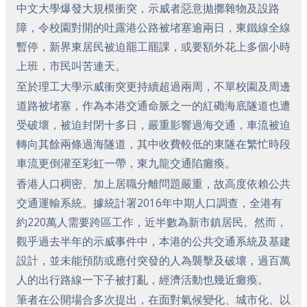
中文大學爆發大規模衝突，示威者惡意拋擲雜物及設路
障，令校園對開的吐露港公路被堵塞逾兩日，東鐵線全線
暫停，新界東居民被迫罷工罷課，或要額外花上多個小時
上班，市民叫苦連天。
至於理工大學示威衝突更持續超過兩周，不單校園及周邊
道路被堵塞，作為本港交通命脈之一的紅磡海底隧道也遭
受破壞，被迫封閉十多日，嚴重影響過海交通，車流被迫
轉向其餘兩條過海隧道，其中收費較低的東隧在繁忙時段
車流更倒灌至彩虹一帶，東九龍交通陷癱瘓。
香港人口稠密、加上居職分離問題嚴重，故高度依賴公共
交通運輸系統。據統計署2016年中期人口調查，全港有
約220萬人需要跨區工作，近半數為新市鎮居民。然而，
觀乎過去半年的示威事件中，本港的公共交通系統及基建
設計，並未能預防或應付突發的人為襲擊及破壞，過百萬
人的出行路線一下子被打亂，經濟活動也幾近癱瘓。
筆者在公開場合多次提出，在面對氣候變化、城市化、以