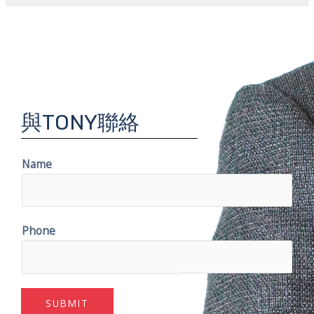
與TONY聯絡
Name
Phone
SUBMIT