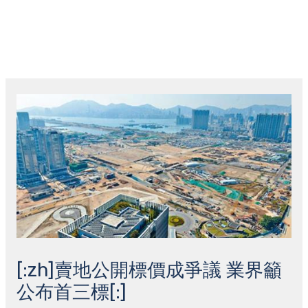
跳
主
至
菜
内
容
Post
单
navigation
[:zh]賣地公開標價成爭議 業界籲
公布首三標[:]