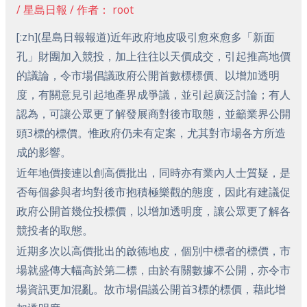
/
星島日報
/ 作者：
root
[:zh](星島日報報道)近年政府地皮吸引愈來愈多「新面
孔」財團加入競投，加上往往以天價成交，引起推高地價
的議論，令市場倡議政府公開首數標標價、以增加透明
度，有關意見引起地產界成爭議，並引起廣泛討論；有人
認為，可讓公眾更了解發展商對後市取態，並籲業界公開
頭3標的標價。惟政府仍未有定案，尤其對市場各方所造
成的影響。
近年地價接連以創高價批出，同時亦有業內人士質疑，是
否每個參與者均對後市抱積極樂觀的態度，因此有建議促
政府公開首幾位投標價，以增加透明度，讓公眾更了解各
競投者的取態。
近期多次以高價批出的啟德地皮，個別中標者的標價，市
場就盛傳大幅高於第二標，由於有關數據不公開，亦令市
場資訊更加混亂。故市場倡議公開首3標的標價，藉此增