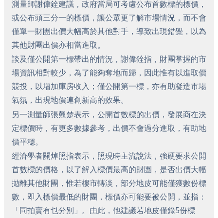
測量師謝偉銓建議，政府當局可考慮公布首數標的標價，
或公布頭三分一的標價，讓公眾更了解市場情況，而不會
僅單一財團出價大幅高於其他對手，導致出現錯覺，以為
其他財團出價亦相當進取。
談及僅公開第一標帶出的情況，謝偉銓指，財團掌握的市
場資訊相對較少，為了能夠奪地而歸，因此惟有以進取價
競投，以增加庫房收入；僅公開第一標，亦有助凝造市場
氣氛，出現地價連創新高的效果。
另一測量師張翹楚表示，公開首數標的出價，發展商在決
定標價時，有更多數據參考，出價不會過分進取，有助地
價平穩。
經濟學者關焯照指表示，照現時主流說法，強硬要求公開
首數標的價格，以了解入標價最高的財團，是否出價大幅
拋離其他財團，惟若樓市轉淡，部分地皮可能僅獲數份標
數，即入標價最低的財團，標價亦可能要被公開，並指：
「同拍賣有乜分別」。由此，他建議若地皮僅錄5份標