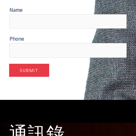
Name
Phone
SUBMIT
通訊錄