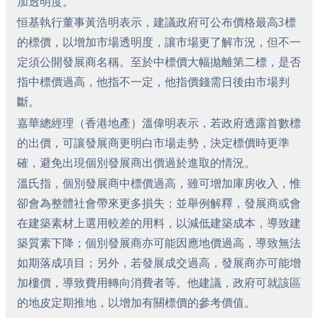
加透明度。
恒基執行董事黃浩明表示，建議政府可公布價格最高3標
的標價，以增加市場透明度，讓市場更了解市況，但不一
定須公開發展商名稱。至於中標價大幅拋離第二標，是否
指中標價過高，他指不一定，他指價錢需日後由市場判
斷。
嘉華總經理（香港地產）溫偉明表示，若政府透露首數標
的出價，可讓發展商更明白市場走勢，決定標價時更準
確，避免出現個別發展商出價過於進取的情況。
溫氏指，個別發展商中標價過高，雖可增加庫房收入，惟
卻會為整體社會帶來更多損失；並舉例解釋，發展商或會
在建築素材上選用較差的用料，以減低建築成本，導致建
築質素下降；個別發展商亦可能因應地價過高，導致無法
如期落成項目；另外，若發展成交過高，發展商亦可能增
加樓價，導致費用轉向消費者等。他建議，政府可就該區
的地皮定期推地，以增加有關標價的參考價值。