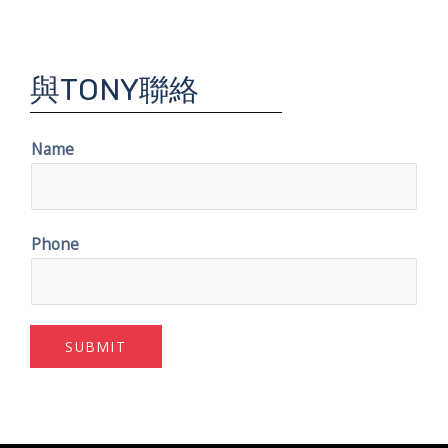
與TONY聯絡
Name
Phone
SUBMIT