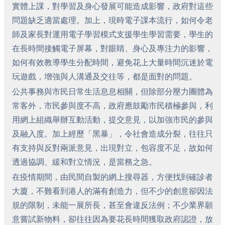
實體上課，對學習及身心發展可能造成影響，政府對這些
問題缺乏適當處理。加上，現時電子課本流行，如何令老
師及家長對運用電子學習模式支援學生學習需要，學生的
在長時間接觸電子屏幕，對眼睛、身心及專注力的影響，
如何有效教導學生分配時間，避免花上大量時間沉迷於電
玩遊戲，增強與人溝通及交往等，都是面對的問題。
公共事務與市民日常生活息息相關，但除部分壓力團體為
常客外，市民參與度不高，政府應鼓勵市民積極參與，利
用網上組織舉辦互動活動，提交意見，以加強市民的參與
及融入度。加上經歷「黑暴」，令社會造成分裂，往往只
有支持與反對兩派意見，出現對立，包容度不足，故如何
透過協調、緩和對立情況，是當務之急。
在疫情期間，由民間自製的網上搜尋器，方便找到確診者
大廈，不難看到港人的滿有創造力，但不少的創意卻因法
規的限制，未能一展所長，甚至會違反法例；不少業界願
意嘗試新物料，卻往往因為要花長時間獲取政府認證，放