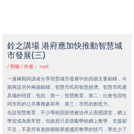
跳
主
至
菜
内
容
Post
单
navigation
銓之講場 港府應加快推動智慧城
市發展(三)
/
明報
/ 作者：
root
一連兩期與讀者分享智慧城市發展中的四個主要範疇，今
期再談另外兩個範疇，智慧市民和智慧經濟。智慧市民應
具備的特質，包括：第一：智慧教育、第二：社會包容性
同市民的公共事務參與率、第三：市民的創造力。
先談智慧教育，不少學校因疫情被迫停止面授課堂，網上
學習成為新常態，但政府只是鼓勵學校網上教學，支援卻
不足，不是所有老師都能掌握遙距教學的技巧，學生少了