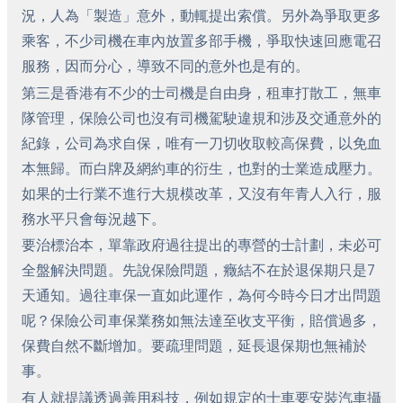
況，人為「製造」意外，動輒提出索償。另外為爭取更多
乘客，不少司機在車內放置多部手機，爭取快速回應電召
服務，因而分心，導致不同的意外也是有的。
第三是香港有不少的士司機是自由身，租車打散工，無車
隊管理，保險公司也沒有司機駕駛違規和涉及交通意外的
紀錄，公司為求自保，唯有一刀切收取較高保費，以免血
本無歸。而白牌及網約車的衍生，也對的士業造成壓力。
如果的士行業不進行大規模改革，又沒有年青人入行，服
務水平只會每況越下。
要治標治本，單靠政府過往提出的專營的士計劃，未必可
全盤解決問題。先說保險問題，癥結不在於退保期只是7
天通知。過往車保一直如此運作，為何今時今日才出問題
呢？保險公司車保業務如無法達至收支平衡，賠償過多，
保費自然不斷增加。要疏理問題，延長退保期也無補於
事。
有人就提議透過善用科技，例如規定的士車要安裝汽車攝