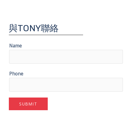
與TONY聯絡
Name
Phone
SUBMIT