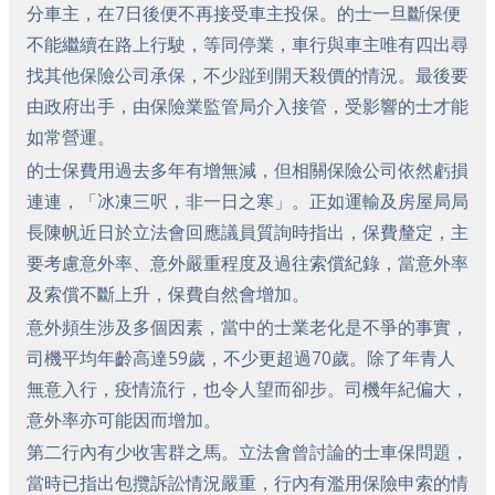
分車主，在7日後便不再接受車主投保。的士一旦斷保便
不能繼續在路上行駛，等同停業，車行與車主唯有四出尋
找其他保險公司承保，不少踫到開天殺價的情況。最後要
由政府出手，由保險業監管局介入接管，受影響的士才能
如常營運。
的士保費用過去多年有增無減，但相關保險公司依然虧損
連連，「冰凍三呎，非一日之寒」。正如運輸及房屋局局
長陳帆近日於立法會回應議員質詢時指出，保費釐定，主
要考慮意外率、意外嚴重程度及過往索償紀錄，當意外率
及索償不斷上升，保費自然會增加。
意外頻生涉及多個因素，當中的士業老化是不爭的事實，
司機平均年齡高達59歲，不少更超過70歲。除了年青人
無意入行，疫情流行，也令人望而卻步。司機年紀偏大，
意外率亦可能因而增加。
第二行內有少收害群之馬。立法會曾討論的士車保問題，
當時已指出包攬訴訟情況嚴重，行內有濫用保險申索的情