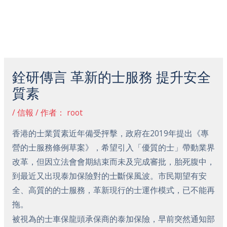
跳
主
至
菜
内
容
Post
单
navigation
銓研傳言 革新的士服務 提升安全
質素
/
信報
/ 作者：
root
香港的士業質素近年備受抨擊，政府在2019年提出《專
營的士服務條例草案》，希望引入「優質的士」帶動業界
改革，但因立法會會期結束而未及完成審批，胎死腹中，
到最近又出現泰加保險對的士斷保風波。市民期望有安
全、高質的的士服務，革新現行的士運作模式，已不能再
拖。
被視為的士車保龍頭承保商的泰加保險，早前突然通知部