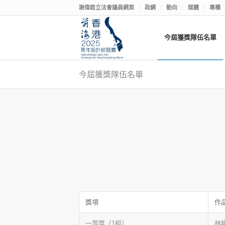
謝偉銓立法會議員網頁
政綱
動向
媒體
專欄
今屆獲獎隊伍名單
今屆獲獎隊伍名單
獎項
作
一等獎（1組）
林