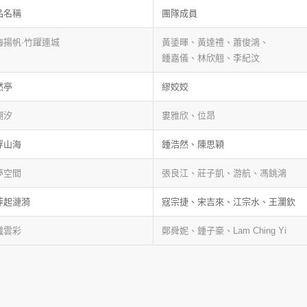
品名稱
團隊成員
海揚帆·竹躍連城
黃鋈暉、黃達禮、蕭俊鴻、
鍾嘉儀、林欣翹、李紀汶
然亭
繆姣姣
潮汐
婁雅欣、位昂
桴山海
鍾浩然、陳思穎
夢空間
張良江、莊子凱、游航、馮銚鴻
萍起漣漪
寇宗捷、宋吉來、江宗水、王瀾欽
織雲彩
鄭舜妮、鍾子豪、Lam Ching Yi