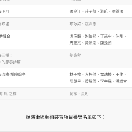
海明月
張良江、莊子凱、游航、馮銚鴻
絹映城
布詠詩、姚君憲
·港融合
吳偉麟、謝怡邦、丁慧中、仲剛、
周建杰、黃灝泓、陳逸朗
海三橋：
劉鑫程
市的節奏詩篇
海流觴·橋映蘭亭
林子權、方梓健、韋劭榛、王俊、
陳朗星、黃煒傑、李宇森、潘靖宜
海-風 之橋
劉振、夏珩
媽灣街區藝術裝置項目獲獎名單如下：