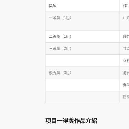
獎項
作
一等獎（1組）
山
二等獎（1組）
躍
三等獎（2組）
共
乘
優秀獎（3組）
泡
浮
膠
項目一得獎作品介紹