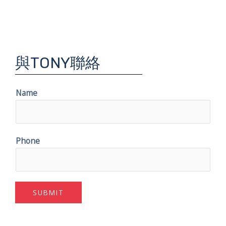
與TONY聯絡
Name
Phone
SUBMIT