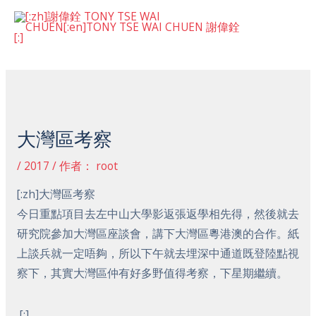
跳
主
至
菜
内
Post
容
单
navigation
大灣區考察
/
2017
/ 作者：
root
[:zh]大灣區考察
今日重點項目去左中山大學影返張返學相先得，然後就去
研究院參加大灣區座談會，講下大灣區粵港澳的合作。紙
上談兵就一定唔夠，所以下午就去埋深中通道既登陸點視
察下，其實大灣區仲有好多野值得考察，下星期繼續。
[:]