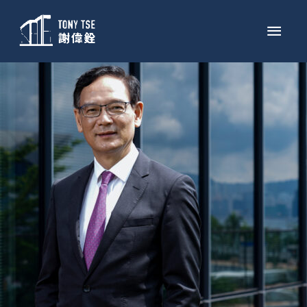
跳
主
至
菜
内
容
单