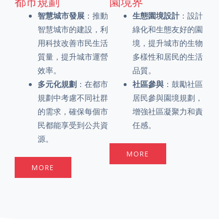
都市規劃
園境界
智慧城市發展
：推動
生態園境設計
：設計
智慧城市的建設，利
綠化和生態友好的園
用科技改善市民生活
境，提升城市的生物
質量，提升城市運營
多樣性和居民的生活
效率。
品質。
多元化規劃
：在都市
社區參與
：鼓勵社區
規劃中考慮不同社群
居民參與園境規劃，
的需求，確保每個市
增強社區凝聚力和責
民都能享受到公共資
任感。
源。
MORE
MORE