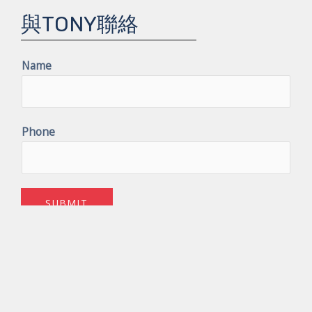
與TONY聯絡
Name
Phone
SUBMIT