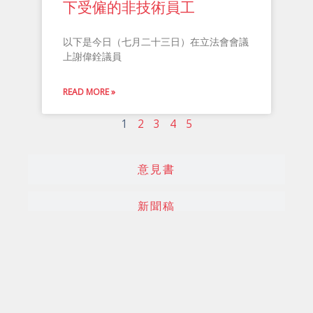
下受僱的非技術員工
以下是今日（七月二十三日）在立法會會議
上謝偉銓議員
READ MORE »
1
2
3
4
5
意見書
新聞稿
發言
質詢