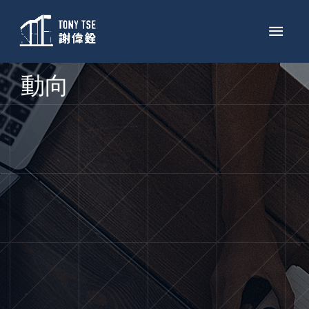
跳
主
至
菜
内
容
单
動向