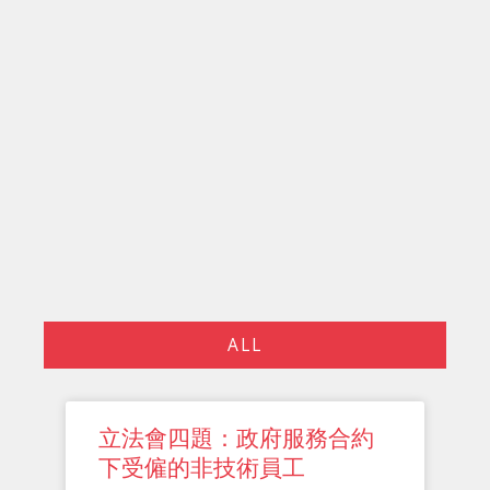
ALL
P
P
P
P
P
立法會四題：政府服務合約
a
a
a
a
a
下受僱的非技術員工
g
g
g
g
g