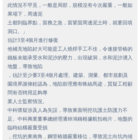
此情況不罕見，一般是局部，規模沒有今次嚴重，一般如
果塌下，周邊泥
土都到臨界點，當務之急，當鞏固周邊泥土時，就要回填
洞口。」
估計3至4個月進行修復
他補充地陷好大可能是工人燒焊手工不佳，令連接管樁的
鐵板未能承受水和泥沙的壓力，出現破洞，水和泥沙湧入
地盤，導致地陷
，估計至少要3至4個月處理。建築、測量、都市規劃及
園境界謝偉銓認為，地陷前理應有蛛絲馬迹，質疑工程顧
問有否聘用足夠專
業人士監察情況。
中科懷疑涉及人為失誤，導致東面明挖坑護土防護力不
足。中科興業董事總經理潘焯鴻稱根據航拍相片，地盤的
臨時結構嚴重受損
，挖坑的東南角，鋼管樁牆嚴重移位，導致泥土向坑內傾