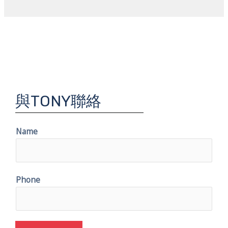
與TONY聯絡
Name
Phone