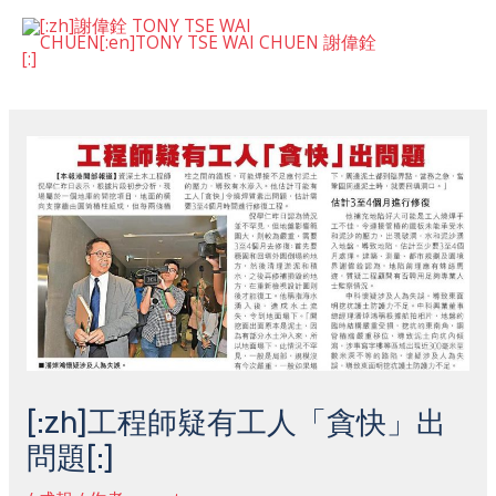
跳
主
至
菜
内
Post
容
单
navigation
[:zh]工程師疑有工人「貪快」出
問題[:]