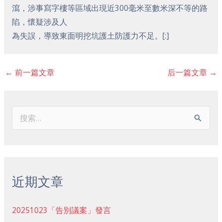
瀉，涉事寫字樓等區域出現近300毫米至數米深不等的路
陷，懷疑涉及人
為失誤，導致東面明挖坑護土防護力不足。[:]
←
前一篇文章
后一篇文章
→
搜
索
：
近期文章
20251023「告別議案」發言