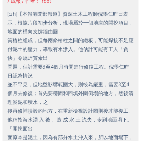
/
成報
/ 作者：
root
[:zh]【本報港聞部報道】資深土木工程師倪學仁昨日表
示，根據片段初步分析，現場屬於一個地庫的開挖項目，
地面的橫向支撐牆由圓
筒樁柱組成，但每兩條樁柱之間的鐵板，可能焊接不足應
付泥土的壓力，導致有水滲入。他估計可能有工人「貪
快」令燒焊質素出
問題，估計需要3至4個月時間進行修復工程。倪學仁昨
日認為情況
並不罕見，但地盤影響範圍大，則較為嚴重，需要3至4
個月去修復；首先要穩固和回填外圍倒塌的地方，然後清
理淤泥和積水，之
後再修補損毀的地方，在重新檢視設計圖則後才能復工。
他稱指海水湧 入 後， 造 成 水 土 流失，令到地面塌下。
「開挖面出
面原本是泥土，因為有部分水土沖入來，所以地面塌下，