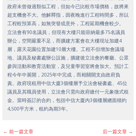
政府未曾做過類似工程，但如今已比較市場價格，故將來
超支機會不大。他解釋指，因夜晚進行工程時間多，所以
工程較預算高，如無突發或意外，工程延期機會較少。
立法會有90名議員，但現有大樓只能容納最多75名議員
辦公，空間嚴重不足，而擴建方案會在大樓現址加建4
層，露天花園位置加建10層大樓。工程不但增加會議場
地、議員及秘書處辦公設施，擴建後立法會的餐廳、公眾
參與活動和教育活動室，及兒童學習室將會加大。預計工
程今年中展開，2025年中完成，而相關開支由政府負
責。政府現租用中信大廈3個樓層予立法會秘書處、45位
議員及其職員使用，立法會只需向政府繳付一元象徵式租
金。當時簽訂的合約，包括中信大廈內3個樓層總面積約
4,500平方米，租約為期3年。
←
前一篇文章
后一篇文章
→