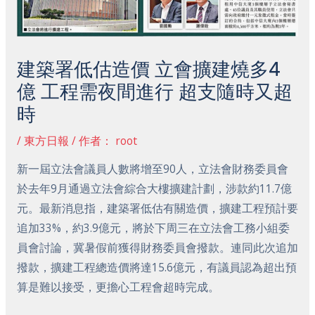
建築署低估造價 立會擴建燒多4
億 工程需夜間進行 超支隨時又超
時
/
東方日報
/ 作者：
root
新一屆立法會議員人數將增至90人，立法會財務委員會
於去年9月通過立法會綜合大樓擴建計劃，涉款約11.7億
元。最新消息指，建築署低估有關造價，擴建工程預計要
追加33%，約3.9億元，將於下周三在立法會工務小組委
員會討論，冀暑假前獲得財務委員會撥款。連同此次追加
撥款，擴建工程總造價將達15.6億元，有議員認為超出預
算是難以接受，更擔心工程會超時完成。