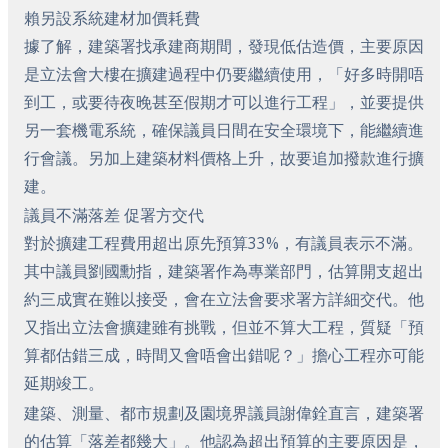
賴另設系統建材加價耗費
據了解，建築署找承建商期間，發現低估造價，主要原因
是立法會大樓在擴建過程中仍要繼續使用，「好多時開唔
到工，或要待夜晚甚至假期才可以進行工程」，並要提供
另一套機電系統，確保議員日間在安全環境下，能繼續進
行會議。另加上建築材料價格上升，故要追加撥款進行擴
建。
議員不滿落差 促署方交代
對於擴建工程費用超出原先預算33%，有議員表示不滿。
其中議員劉國勳指，建築署作為專業部門，估算開支超出
約三成實在難以接受，會在立法會要求署方詳細交代。他
又指出立法會擴建雖有挑戰，但並不算大工程，質疑「預
算都估錯三成，時間又會唔會出錯呢？」擔心工程亦可能
延期竣工。
建築、測量、都市規劃及園境界議員謝偉銓直言，建築署
的估算「落差都幾大」。他認為超出預算的主要原因是，