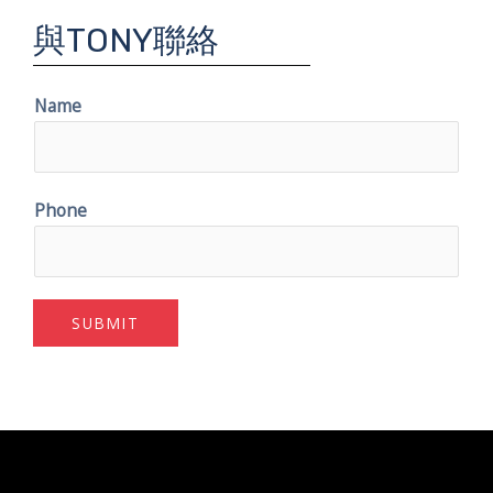
與TONY聯絡
Name
Phone
SUBMIT