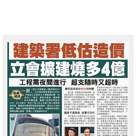
跳
主
至
菜
内
容
Post
单
navigation