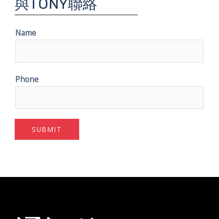
與TONY聯絡
Name
Phone
SUBMIT