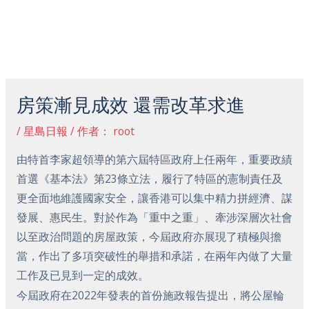
跳
主
至
菜
内
容
Post
单
navigation
房策漸見成效 還需改革求進
/
星島日報
/ 作者：
root
由特首李家超領導的第六屆特區政府上任兩年，重要政績
首選《基本法》第23條立法，履行了特區的憲制責任及
更全面地維護國家安全，讓香港可以集中精力拼經濟、謀
發展、惠民生。對於作為「重中之重」、牽涉深層次社會
以至政治問題的房屋政策，今屆政府亦展現了積極與擔
當，作出了多項突破性的舉措和承諾，在兩年內做了大量
工作及已見到一定的成效。
今屆政府在2022年發表的首份施政報告提出，將公屋輪