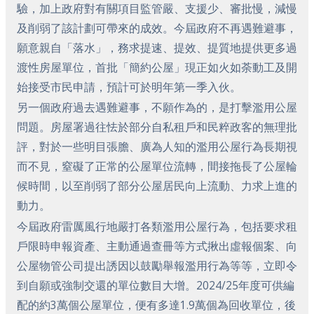
驗，加上政府對有關項目監管嚴、支援少、審批慢，減慢
及削弱了該計劃可帶來的成效。今屆政府不再遇難避事，
願意親自「落水」，務求提速、提效、提質地提供更多過
渡性房屋單位，首批「簡約公屋」現正如火如荼動工及開
始接受市民申請，預計可於明年第一季入伙。
另一個政府過去遇難避事，不願作為的，是打擊濫用公屋
問題。房屋署過往怯於部分自私租戶和民粹政客的無理批
評，對於一些明目張膽、廣為人知的濫用公屋行為長期視
而不見，窒礙了正常的公屋單位流轉，間接拖長了公屋輪
候時間，以至削弱了部分公屋居民向上流動、力求上進的
動力。
今屆政府雷厲風行地嚴打各類濫用公屋行為，包括要求租
戶限時申報資產、主動通過查冊等方式揪出虛報個案、向
公屋物管公司提出誘因以鼓勵舉報濫用行為等等，立即令
到自願或強制交還的單位數目大增。2024/25年度可供編
配的約3萬個公屋單位，便有多達1.9萬個為回收單位，後