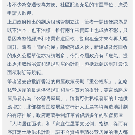
者不少為交通較為方便、社區配套充足的市區單位，廣受
申請人歡迎。
上屆政府推出的劏房租務管制立法，筆者一開始便認為是
既不治本，也不治標，推行兩年來實際上也成效不彰，只
是因為整體經濟和物業市道回軟，劏房租金才未有再大幅
回升。隨着「簡約公屋」陸續落成入伙，新建成及經回收
的永久公屋單位亦持續增多，令到今屆政府有「底氣」提
出逐步取締劣質和違規劏房的計劃，包括就劏房制訂最低
面積制訂等規範。
筆者過去曾批評香港的房屋政策長期「重公輕私」，忽略
私營房屋的長遠供求規劃和居住質素的提升，笑言應將房
屋局易名為「公營房屋局」。隨着可供私樓發展的土地供
應增加，北部都會區發展及交椅洲人工島等填海造地計劃
的有序推展，政府應著手制訂筆者倡議多年的私營房屋
「人均居住面積」和「家庭住屋開支比例」指標，從而有
序訂定土地供求計劃，讓不合資格申請公營房屋的港人都