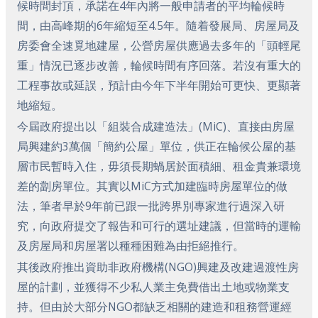
候時間封頂，承諾在4年內將一般申請者的平均輪候時
間，由高峰期的6年縮短至4.5年。隨着發展局、房屋局及
房委會全速覓地建屋，公營房屋供應過去多年的「頭輕尾
重」情況已逐步改善，輪候時間有序回落。若沒有重大的
工程事故或延誤，預計由今年下半年開始可更快、更顯著
地縮短。
今屆政府提出以「組裝合成建造法」(MiC)、直接由房屋
局興建約3萬個「簡約公屋」單位，供正在輪候公屋的基
層市民暫時入住，毋須長期蝸居於面積細、租金貴兼環境
差的劏房單位。其實以MiC方式加建臨時房屋單位的做
法，筆者早於9年前已跟一批跨界別專家進行過深入研
究，向政府提交了報告和可行的選址建議，但當時的運輸
及房屋局和房屋署以種種困難為由拒絕推行。
其後政府推出資助非政府機構(NGO)興建及改建過渡性房
屋的計劃，並獲得不少私人業主免費借出土地或物業支
持。但由於大部分NGO都缺乏相關的建造和租務營運經