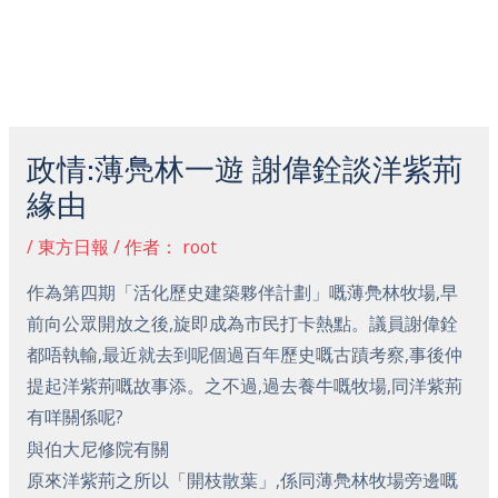
跳
主
至
菜
内
容
Post
单
navigation
政情:薄鳧林一遊 謝偉銓談洋紫荊
緣由
/
東方日報
/ 作者：
root
作為第四期「活化歷史建築夥伴計劃」嘅薄鳧林牧場,早
前向公眾開放之後,旋即成為市民打卡熱點。議員謝偉銓
都唔執輸,最近就去到呢個過百年歷史嘅古蹟考察,事後仲
提起洋紫荊嘅故事添。之不過,過去養牛嘅牧場,同洋紫荊
有咩關係呢?
與伯大尼修院有關
原來洋紫荊之所以「開枝散葉」,係同薄鳧林牧場旁邊嘅