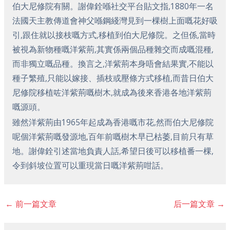
伯大尼修院有關。謝偉銓喺社交平台貼文指,1880年一名
法國天主教傳道會神父喺鋼綫灣見到一棵樹上面嘅花好吸
引,跟住就以接枝嘅方式,移植到伯大尼修院。之但係,當時
被視為新物種嘅洋紫荊,其實係兩個品種雜交而成嘅混種,
而非獨立嘅品種。換言之,洋紫荊本身唔會結果實,不能以
種子繁殖,只能以嫁接、插枝或壓條方式移植,而昔日伯大
尼修院移植咗洋紫荊嘅樹木,就成為後來香港各地洋紫荊
嘅源頭。
雖然洋紫荊由1965年起成為香港嘅市花,然而伯大尼修院
呢個洋紫荊嘅發源地,百年前嘅樹木早已枯萎,目前只有草
地。謝偉銓引述當地負責人話,希望日後可以移植番一棵,
令到斜坡位置可以重現當日嘅洋紫荊咁話。
←
前一篇文章
后一篇文章
→