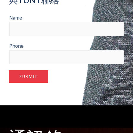
與TONY聯絡
Name
Phone
SUBMIT