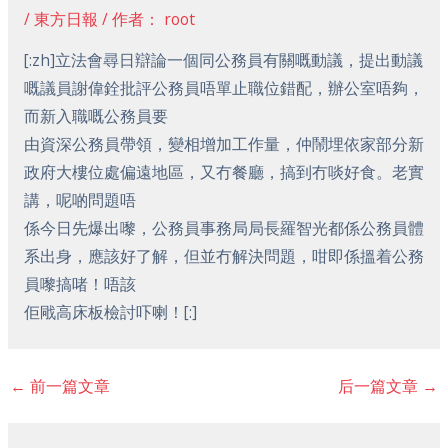
/
東方日報
/ 作者：
root
[:zh]立法會尋日辯論一個同公務員有關嘅動議，提出動議
嘅議員謝偉銓批評公務員唔單止職位錯配，辦公室唔夠，
而新入職嘅公務員要
由資深公務員帶領，變相增加工作量，仲鬧埋依家部分新
政府大樓位處偏遠地區，又冇餐廳，搞到冇啖好食。老實
講，呢啲問題唔
係今日先爆出嚟，公務員事務局局長羅智光都係公務員體
系出身，應該好了解，但並冇解決問題，咁即係搵着公務
員嚟搞啫！唔該
佢戙高床板檢討吓喇！[:]
←
前一篇文章
后一篇文章
→