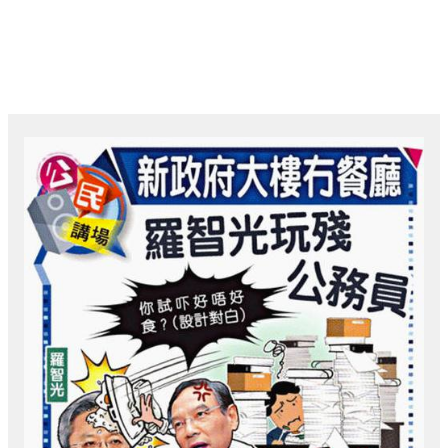
跳
主
至
菜
内
容
Post
单
navigation