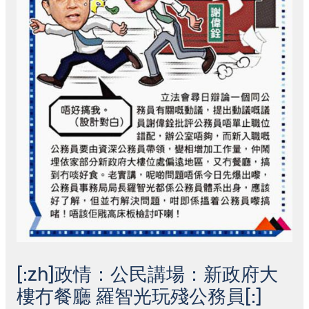
[:zh]政情：公民講場：新政府大
樓冇餐廳 羅智光玩殘公務員[:]