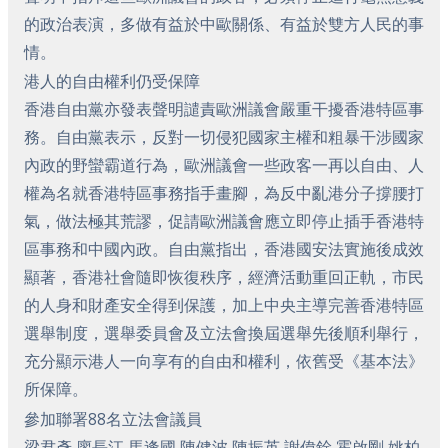
的政治表演，多做有益於中歐關係、有益於雙方人民的事
情。
港人的自由權利仍受保障
香港自由黨亦發表聲明譴責歐洲議會嚴重干擾香港特區事
務。自由黨表示，反對一切侵犯國家主權和粗暴干涉國家
內政的野蠻霸道行為，歐洲議會一些政客一再以自由、人
權為名就香港特區事務指手畫腳，為反中亂港分子撐腰打
氣，做法極其荒謬，促請歐洲議會應立即停止插手香港特
區事務和中國內政。自由黨指出，香港國安法實施後成效
顯著，香港社會隨即恢復秩序，經濟活動重回正軌，市民
的人身和財產安全得到保護，加上中央主導完善香港特區
選舉制度，選舉委員會及立法會換屆選舉先後順利舉行，
充分顯示港人一向享有的自由和權利，依舊受《基本法》
所保障。
參加聯署88名立法會議員
梁君彥 廖長江 馬逢國 陳健波 陳振英 謝偉銓 霍啟剛 姚柏