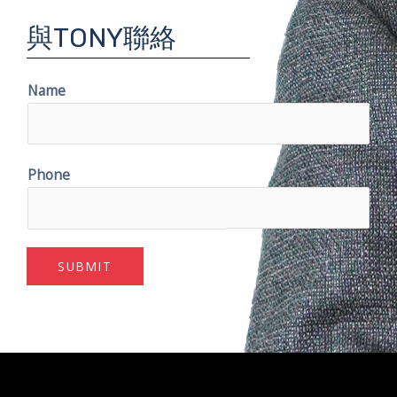
與TONY聯絡
Name
Phone
SUBMIT