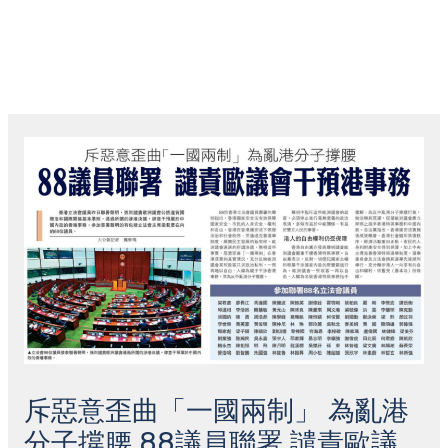
跳
主
至
菜
内
容
Post
单
navigation
斥惡意歪曲「一國兩制」 為亂港
分子撐腰 88議員聯署 譴責歐議