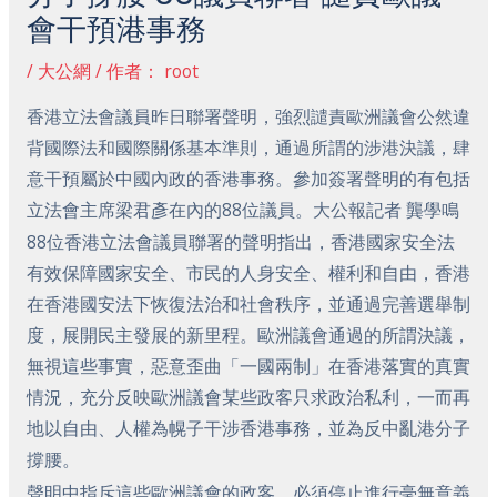
會干預港事務
/
大公網
/ 作者：
root
香港立法會議員昨日聯署聲明，強烈譴責歐洲議會公然違
背國際法和國際關係基本準則，通過所謂的涉港決議，肆
意干預屬於中國內政的香港事務。參加簽署聲明的有包括
立法會主席梁君彥在內的88位議員。大公報記者 龔學鳴
88位香港立法會議員聯署的聲明指出，香港國家安全法
有效保障國家安全、市民的人身安全、權利和自由，香港
在香港國安法下恢復法治和社會秩序，並通過完善選舉制
度，展開民主發展的新里程。歐洲議會通過的所謂決議，
無視這些事實，惡意歪曲「一國兩制」在香港落實的真實
情況，充分反映歐洲議會某些政客只求政治私利，一而再
地以自由、人權為幌子干涉香港事務，並為反中亂港分子
撐腰。
聲明中指斥這些歐洲議會的政客，必須停止進行毫無意義