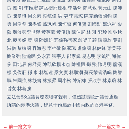
良 嚴 剛 李惟宏 譚岳衡邱達根 李浩然 簡慧敏 黃元山 陳沛
良 陳曼琪 周文港 梁毓偉 洪 雯 李慧琼 陳克勤張國鈞 陳
勇 周浩鼎 陳學鋒 葛珮帆 陳恒鑌 何俊賢 劉國勳 鄭泳舜 梁
熙 顏汶羽李世榮 黃英豪 黃俊碩 陳仲尼 林 琳 郭玲麗 吳秋
北 麥美娟 黃 國 陸頌雄 郭偉强鄧家彪 梁子穎 陳穎欣 葉劉
淑儀 黎棟國 容海恩 李梓敬 陳家珮 盧偉國 林健鋒 梁美芬
劉業強 陸瀚民 吳永嘉 張宇人 邵家輝 易志明 李鎮強 謝偉
俊 田北辰 何君堯 陳凱欣楊永杰 陳祖恒 鄧 飛 陳月明 龍漢
標 吳傑莊 孫 東 林智遠 梁文廣 林順潮 蘇長荣管浩鳴 劉智
鵬 朱國強 林筱魯 林振昇 周小松 陳紹雄 張欣宇 林素蔚 林
哲玄 林新強
立法會88位議員發表聯署聲明，強烈譴責歐洲議會通過
所謂的涉港決議，肆意干預屬於中國內政的香港事務。
←
前一篇文章
后一篇文章
→