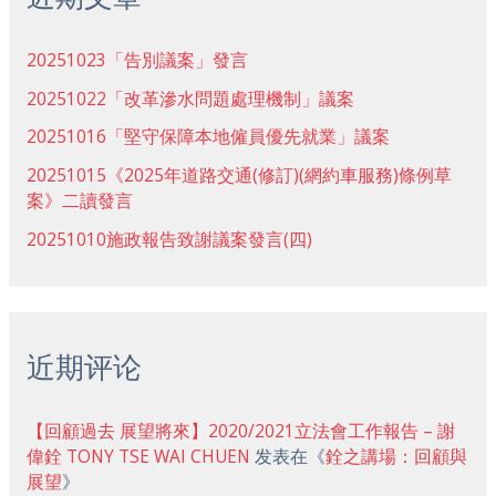
20251023「告別議案」發言
20251022「改革滲水問題處理機制」議案
20251016「堅守保障本地僱員優先就業」議案
20251015《2025年道路交通(修訂)(網約車服務)條例草
案》二讀發言
20251010施政報告致謝議案發言(四)
近期评论
【回顧過去 展望將來】2020/2021立法會工作報告 – 謝
偉銓 TONY TSE WAI CHUEN
发表在《
銓之講場：回顧與
展望
》