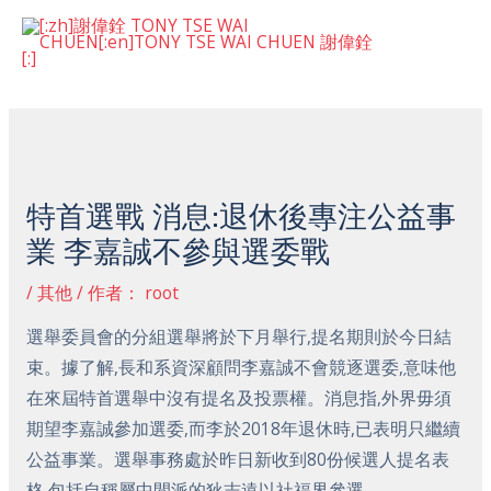
跳
主
至
菜
内
Post
容
单
navigation
特首選戰 消息:退休後專注公益事
業 李嘉誠不參與選委戰
/
其他
/ 作者：
root
選舉委員會的分組選舉將於下月舉行,提名期則於今日結
束。據了解,長和系資深顧問李嘉誠不會競逐選委,意味他
在來屆特首選舉中沒有提名及投票權。消息指,外界毋須
期望李嘉誠參加選委,而李於2018年退休時,已表明只繼續
公益事業。選舉事務處於昨日新收到80份候選人提名表
格,包括自稱屬中間派的狄志遠以社福界參選。