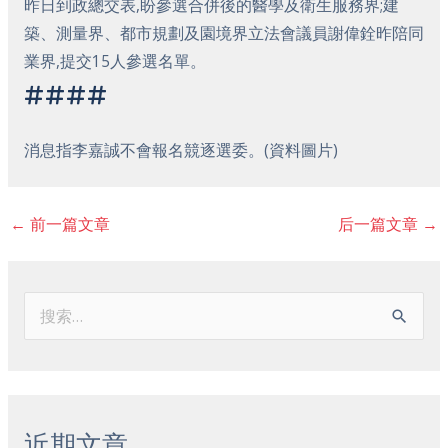
昨日到政總交表,盼參選合併後的醫學及衛生服務界;建
築、測量界、都市規劃及園境界立法會議員謝偉銓昨陪同
業界,提交15人參選名單。
####
消息指李嘉誠不會報名競逐選委。(資料圖片)
←
前一篇文章
后一篇文章
→
搜
索
：
近期文章