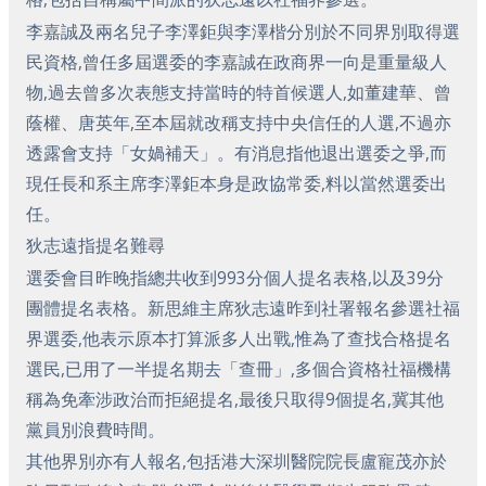
李嘉誠及兩名兒子李澤鉅與李澤楷分別於不同界別取得選
民資格,曾任多屆選委的李嘉誠在政商界一向是重量級人
物,過去曾多次表態支持當時的特首候選人,如董建華、曾
蔭權、唐英年,至本屆就改稱支持中央信任的人選,不過亦
透露會支持「女媧補天」。有消息指他退出選委之爭,而
現任長和系主席李澤鉅本身是政協常委,料以當然選委出
任。
狄志遠指提名難尋
選委會目昨晚指總共收到993分個人提名表格,以及39分
團體提名表格。新思維主席狄志遠昨到社署報名參選社福
界選委,他表示原本打算派多人出戰,惟為了查找合格提名
選民,已用了一半提名期去「查冊」,多個合資格社福機構
稱為免牽涉政治而拒絕提名,最後只取得9個提名,冀其他
黨員別浪費時間。
其他界別亦有人報名,包括港大深圳醫院院長盧寵茂亦於