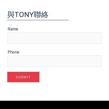
與TONY聯絡
Name
Phone
SUBMIT