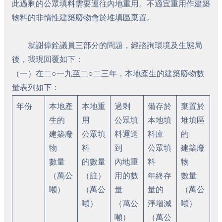
此過剩的公眾填料需要運往內地重用。不適宜重用作建築
物料的非惰性建築廢物會於堆填區棄置。
就謝偉銓議員三部分的問題，經諮詢環境及生態局
後，我現回覆如下：
（一）在二○一九至二○二三年，本地產生的建築廢物數
量表列如下：
年份
本地產
本地重
過剩
備存於
棄置於
生的
用
公眾填
本地填
堆填區
建築廢
公眾填
料運送
料庫
的
物
料
到
公眾填
建築廢
數量
的數量
內地重
料
物
（萬公
（註）
用的數
年終存
數量
噸）
（萬公
量
量的
（萬公
噸）
（萬公
淨增減
噸）
噸）
（萬公