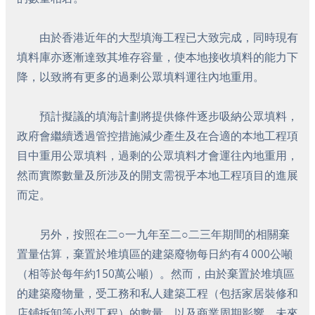
由於香港近年的大型填海工程已大致完成，同時現有
填料庫亦逐漸達致其堆存容量，使本地接收填料的能力下
降，以致將有更多的過剩公眾填料運往內地重用。
預計擬議的填海計劃將提供條件逐步吸納公眾填料，
政府會繼續透過管控措施減少產生及在合適的本地工程項
目中重用公眾填料，過剩的公眾填料才會運往內地重用，
然而實際數量及所涉及的開支需視乎本地工程項目的進展
而定。
另外，按照在二○一九年至二○二三年期間的相關棄
置量估算，棄置於堆填區的建築廢物每日約有4 000公噸
（相等於每年約150萬公噸）。然而，由於棄置於堆填區
的建築廢物量，受工務和私人建築工程（包括家居裝修和
店鋪拆卸等小型工程）的數量，以及商業周期影響，未來