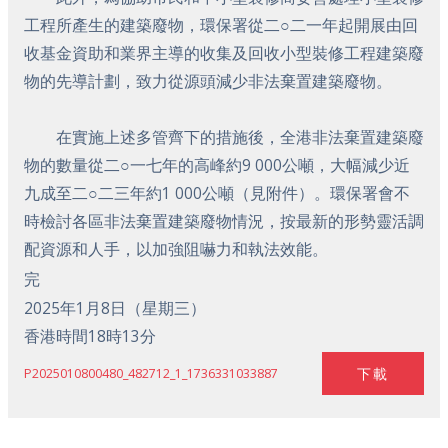
工程所產生的建築廢物，環保署從二○二一年起開展由回
收基金資助和業界主導的收集及回收小型裝修工程建築廢
物的先導計劃，致力從源頭減少非法棄置建築廢物。
在實施上述多管齊下的措施後，全港非法棄置建築廢
物的數量從二○一七年的高峰約9 000公噸，大幅減少近
九成至二○二三年約1 000公噸（見附件）。環保署會不
時檢討各區非法棄置建築廢物情況，按最新的形勢靈活調
配資源和人手，以加強阻嚇力和執法效能。
完
2025年1月8日（星期三）
香港時間18時13分
下載
P2025010800480_482712_1_1736331033887