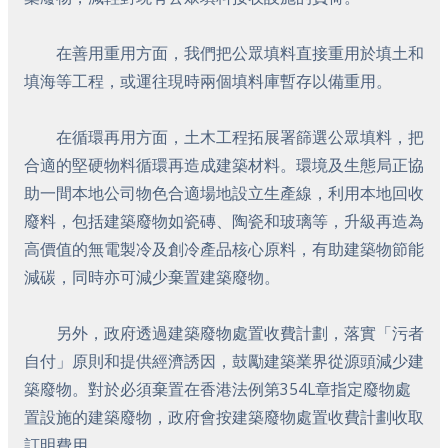
在善用重用方面，我們把公眾填料直接重用於填土和
填海等工程，或運往現時兩個填料庫暫存以備重用。
在循環再用方面，土木工程拓展署篩選公眾填料，把
合適的堅硬物料循環再造成建築材料。環境及生態局正協
助一間本地公司物色合適場地設立生產線，利用本地回收
廢料，包括建築廢物如瓷磚、陶瓷和玻璃等，升級再造為
高價值的無電製冷及創冷產品核心原料，有助建築物節能
減碳，同時亦可減少棄置建築廢物。
另外，政府透過建築廢物處置收費計劃，落實「污者
自付」原則和提供經濟誘因，鼓勵建築業界從源頭減少建
築廢物。對於必須棄置在香港法例第354L章指定廢物處
置設施的建築廢物，政府會按建築廢物處置收費計劃收取
訂明費用。