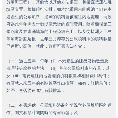
於填海工程），其餘會以其他方法處置，包括直接運往堆
填區棄置。根據現行安排，如本地重用未能吸納全部在本
港產生的公眾填料，過剩的填料會被運往內地處理，而政
府為此每年需支付數以億元計的處理費用。隨着機場第三
條跑道及在東涌填海的工程陸續完工，以及交椅洲人工島
等填海計劃延後，去年三月滯存於公眾填料庫的填料數量
已達歷史高位。就此，政府可否告知本會：
（一）過去五年，每年（i）本港產生的建築廢物數量及
處理該等廢物的方法、（ii）各個公眾填料庫的存量，以
及（iii）需要運往內地處理的填料數量和相關費用為何；
有否就未來五年的有關數字作出推算；如有，詳情為何；
如否，會否從速進行有關推算；
（二）有否評估，公眾填料過剩的情況對各個堆填區的運
作、開支和預計關閉時間有何影響；及