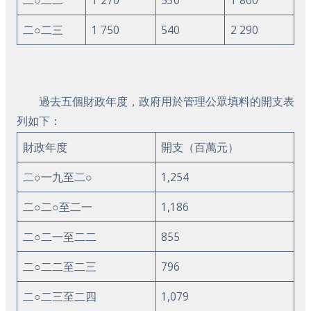
二○二二
1 270
530
1 800
二○二三
1 750
540
2 290
​過去五個財政年度，政府用於管理公眾填料的開支表
列如下：
財政年度
開支（百萬元）
二○一九至二○
1,254
二○二○至二一
1,186
二○二一至二二
855
二○二二至二三
796
二○二三至二四
1,079