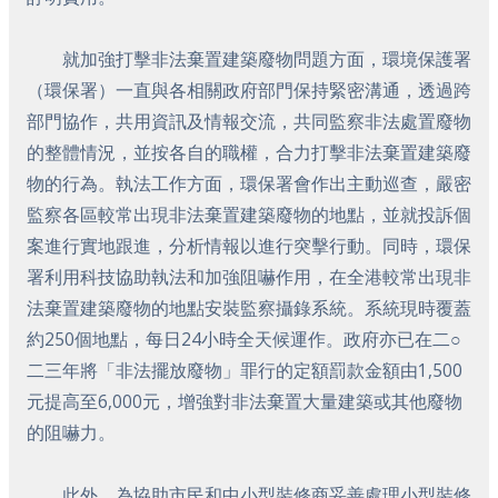
就加強打擊非法棄置建築廢物問題方面，環境保護署
（環保署）一直與各相關政府部門保持緊密溝通，透過跨
部門協作，共用資訊及情報交流，共同監察非法處置廢物
的整體情況，並按各自的職權，合力打擊非法棄置建築廢
物的行為。執法工作方面，環保署會作出主動巡查，嚴密
監察各區較常出現非法棄置建築廢物的地點，並就投訴個
案進行實地跟進，分析情報以進行突擊行動。同時，環保
署利用科技協助執法和加強阻嚇作用，在全港較常出現非
法棄置建築廢物的地點安裝監察攝錄系統。系統現時覆蓋
約250個地點，每日24小時全天候運作。政府亦已在二○
二三年將「非法擺放廢物」罪行的定額罰款金額由1,500
元提高至6,000元，增強對非法棄置大量建築或其他廢物
的阻嚇力。
此外，為協助市民和中小型裝修商妥善處理小型裝修