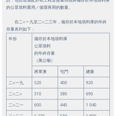
的公眾填料重用／循環再用的數量。
在二○一九至二○二三年，備存於本地填料庫的年終
存量表列如下：
年份
備存於本地填料庫
公眾填料
的年終存量
（萬公噸）
將軍澳
屯門
總量
二○一九
520
400
920
二○二○
310
380
690
二○二一
600
440
1 040