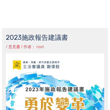
跳
主
至
菜
内
容
Post
单
navigation
2023施政報告建議書
/
意見書
/ 作者：
root