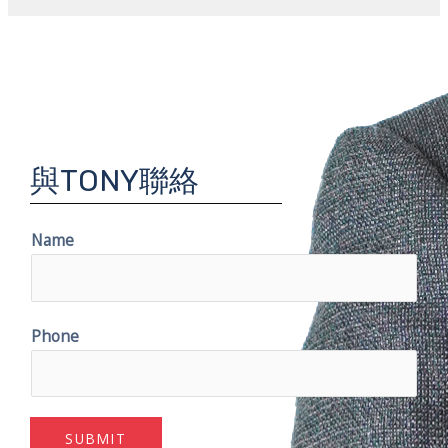
與TONY聯絡
Name
Phone
SUBMIT