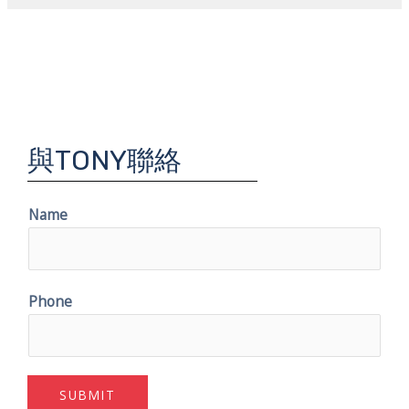
與TONY聯絡
Name
Phone
SUBMIT