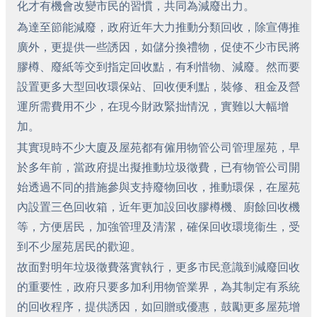
化才有機會改變市民的習慣，共同為減廢出力。
為達至節能減廢，政府近年大力推動分類回收，除宣傳推
廣外，更提供一些誘因，如儲分換禮物，促使不少市民將
膠樽、廢紙等交到指定回收點，有利惜物、減廢。然而要
設置更多大型回收環保站、回收便利點，裝修、租金及營
運所需費用不少，在現今財政緊拙情況，實難以大幅增
加。
其實現時不少大廈及屋苑都有僱用物管公司管理屋苑，早
於多年前，當政府提出擬推動垃圾徵費，已有物管公司開
始透過不同的措施參與支持廢物回收，推動環保，在屋苑
內設置三色回收箱，近年更加設回收膠樽機、廚餘回收機
等，方便居民，加強管理及清潔，確保回收環境衞生，受
到不少屋苑居民的歡迎。
故面對明年垃圾徵費落實執行，更多市民意識到減廢回收
的重要性，政府只要多加利用物管業界，為其制定有系統
的回收程序，提供誘因，如回贈或優惠，鼓勵更多屋苑增