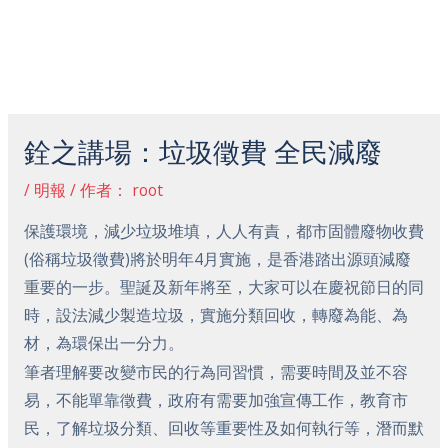
跳
主
至
菜
内
容
Post
单
navigation
銓之講場：垃圾徵費 全民減廢
/
明報
/ 作者：
root
保護環境，減少垃圾堆填，人人有責，都市固體廢物收費
(俗稱垃圾徵費)將於明年4月實施，是香港踏出源頭減廢
重要的一步。聖誕及新年將至，大家可以在慶祝節日的同
時，設法減少製造垃圾，實施分類回收，轉廢為能、為
材，為環保出一分力。
筆者理解要改變市民的行為同習慣，需要時間及並不容
易，不能單靠徵費，政府有需要加強宣傳工作，教育市
民，了解垃圾分類、回收等重要性及如何執行等，潛而默