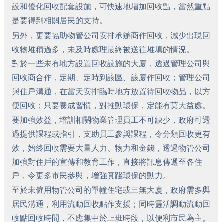
設和優化回收配套設施，可快速地增加回收點，當然重點
是要得到相關居民的支持。
另外，更要協助物管公司安排承辧商作回收，減少出現回
收物堆積過多，未及時處理最終被送往堆填的情況。
對於一些未有地方設置回收設施的大廈，透過管理公司與
回收商合作，定期、定時到該區、該廈作回收；管理公司
與住戶溝通，在當天安排臨時地方放置待回收物品，以方
便回收；只要養成習慣，對推動環保，定能有莫大益處。
要加強效益，培訓相關物業管理員工不可缺少，政府可透
過提供課程或指引，支助員工參與課程，令分類回收更有
效，始終回收需要大量人力、物力和金錢，透過物管公司
加強對住戶的宣傳和教育工作，直接將訊息傳遞至各住
戶，令更多市民參與，增強實踐環保的動力。
至於未僱用物管公司的單幢住宅或三無大廈，政府需多與
居民溝通，利用流動回收點作支援；同時靈活調動流動回
收點回收時間，不應集中於上班時段，以便利市民為主。