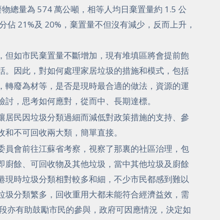
物總量為 574 萬公噸，相等人均日棄置量約 1.5 公
分佔 21%及 20%，棄置量不但沒有減少，反而上升，
，但如市民棄置量不斷增加，現有堆填區將會提前飽
話。因此，對如何處理家居垃圾的措施和模式，包括
，轉廢為材等，是否是現時最合適的做法，資源的運
檢討，思考如何應對，從而中、長期達標。
讓居民因垃圾分類過細而減低對政策措施的支持、參
收和不可回收兩大類，簡單直接。
委員會前往江蘇省考察，視察了那裏的社區治理，包
即廚餘、可回收物及其他垃圾，當中其他垃圾及廚餘
港現時垃圾分類相對較多和細，不少市民都感到難以
垃圾分類繁多，回收重用大都未能符合經濟益效，需
階段亦有助鼓勵市民的參與，政府可因應情況，決定如