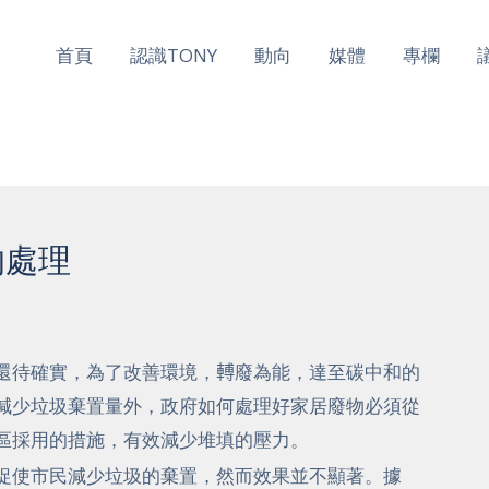
首頁
認識TONY
動向
媒體
專欄
的處理
還待確實，為了改善環境，𨍭廢為能，達至碳中和的
減少垃圾棄置量外，政府如何處理好家居廢物必須從
區採用的措施，有效減少堆填的壓力。
促使市民減少垃圾的棄置，然而效果並不顯著。據