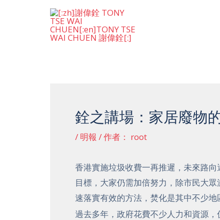
跳
至
内
容
Post
navigation
銓之講場：家居廢物
/
明報
/ 作者：
root
香港實施垃圾收費一再推遲，未來路向
目標，大家仍需加倍努力，除市民大眾
速落實有效的方法，焚化是其中不少地
過去多年，政府花費不少人力和資源，