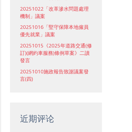
20251022「改革滲水問題處理
機制」議案
20251016「堅守保障本地僱員
優先就業」議案
20251015《2025年道路交通(修
訂)(網約車服務)條例草案》二讀
發言
20251010施政報告致謝議案發
言(四)
近期评论