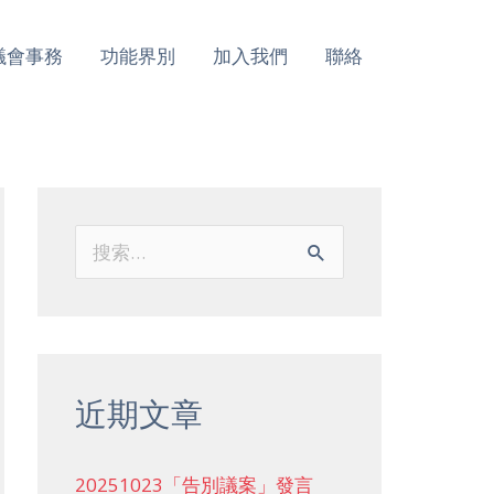
議會事務
功能界別
加入我們
聯絡
搜
索
：
近期文章
20251023「告別議案」發言