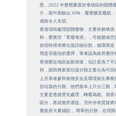
悉，2022 年整體棄置於堆填區的固體廢
斤，當中廚餘佔 30%，廢塑膠及廢紙，
成效令人失望。
香港現時處理固體廢物，主要依賴堆填
和，要實現「零廢堆填」，可能變成空
按現時尋求將垃圾詳細分類，循環再造
用是否最佳的選擇，筆者認為政府應作
香港鄰近地區如新加坡，估計是為了不
與，因而將家居垃圾分類主要分為可回
上月筆者參與食物安全及環境衞生事務
括垃圾的分類。他們基本上只分三類，
主要是透過焚化處理，轉廢為能。就香
區分，甚或無所適從。另外亦有質疑將
要政府大量補貼 。簡單的分類，在現