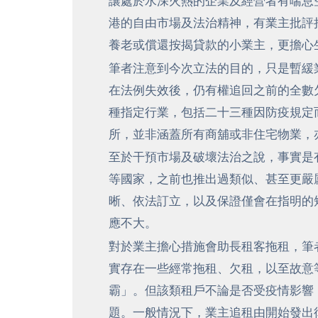
讓處於水深火熱的企業及經營者有喘息
港的自由市場及法治精神，有業主批評
養老或償還按揭貸款的小業主，更擔心
筆者注意到今次立法的目的，只是暫緩
在法例失效後，仍有權追回之前的全數
種指定行業，包括二十三種因防疫規定
所，並非涵蓋所有商舖或非住宅物業，
至於干預市場及破壞法治之說，事實是
等國家，之前也推出過類似、甚至更嚴
晰、依法訂立，以及保證僅會在指明的
應不大。
對於業主擔心措施會助長租客拖租，筆
實存在一些經常拖租、欠租，以至故意
霸」。但該類租戶不論是否受疫情影響
題。一般情況下，業主追租由開始發出