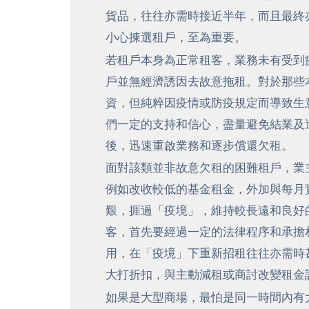
貨品，往往亦需時接近半年，而且最終
小心揀選租戶，至為重要。
若租戶本身為正常租客，業務未有受到
戶並無經濟誘因去故意拖租。對於那些
資，但純粹因疫情或防疫規定而導致生
們一定的支持和信心，盡量避免結業及
後，迅速重啟業務和逐步償還欠租。
面對該類並非故意欠租的困難租戶，業
例如改收較低的基金租金，外加與每月
艱，捱過「疫境」，維持較長遠和良好
客，首先要經過一定的法律程序和承擔
用，在「疫境」下重新招租往往亦需時
大打折扣，與主動減租或商討改變租金
如果是大型商場，最怕是同一時間內有