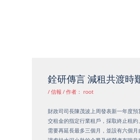
跳
至
内
容
Post
navigation
銓研傳言 減租共渡時
/
信報
/ 作者：
root
財政司司長陳茂波上周發表新一年度預
交租金的指定行業租戶，採取終止租約
需要再延長最多三個月，並設有六個月