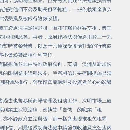
空間，協助穩住就業。但亦有人質疑立法建議損害香
措施對他們不公及助長租客拖租，一些依賴租金收入
生活受損及被銀行追數收樓。
業主透過法律途徑追租，而並非豁免租客交租，業主
欠租和利息等。再者，政府建議法例僅適用於三十九
而暫時被禁營業，以及十六種深受疫情打擊的行業處
亦不會影響出租住宅單位。
有關措施並非由特區政府獨創，英國、澳洲及新加坡
厲的限制業主追租法令。筆者相信只要有關措施是清
短時間內推行，對整體營商環境及投資者信心的影響
者過去也曾參與商場管理及租務工作，深明市場上確
等到業主採取法律，便執笠「走佬」的職業「租
，亦不論政府立法與否，都一樣會出現拖租欠租問
律師信、到最後成功向法庭申請強制收舖及充公店內