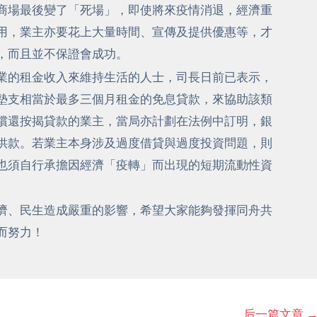
商場最後變了「死場」，即使將來疫情消退，經濟重
用，業主亦要花上大量時間、宣傳及提供優惠等，才
，而且並不保證會成功。
業的租金收入來維持生活的人士，司長日前已表示，
墊支相當於最多三個月租金的免息貸款，來協助該類
償還按揭貸款的業主，當局亦計劃在法例中訂明，銀
供款。若業主本身涉及過度借貸與過度投資問題，則
也須自行承擔因經濟「疫轉」而出現的短期流動性資
。
濟、民生造成嚴重的影響，希望大家能夠發揮同舟共
而努力！
后一篇文章