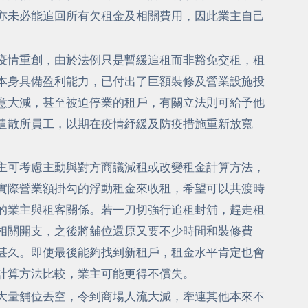
亦未必能追回所有欠租金及相關費用，因此業主自己
疫情重創，由於法例只是暫緩追租而非豁免交租，租
本身具備盈利能力，已付出了巨額裝修及營業設施投
意大減，甚至被迫停業的租戶，有關立法則可給予他
遣散所員工，以期在疫情紓緩及防疫措施重新放寬
主可考慮主動與對方商議減租或改變租金計算方法，
實際營業額掛勾的浮動租金來收租，希望可以共渡時
的業主與租客關係。若一刀切強行追租封舖，趕走租
相關開支，之後將舖位還原又要不少時間和裝修費
甚久。即使最後能夠找到新租戶，租金水平肯定也會
計算方法比較，業主可能更得不償失。
大量舖位丟空，令到商場人流大減，牽連其他本來不