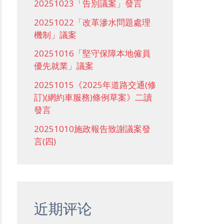
20251023「告別議案」發言
20251022「改革滲水問題處理
機制」議案
20251016「堅守保障本地僱員
優先就業」議案
20251015《2025年道路交通(修
訂)(網約車服務)條例草案》二讀
發言
20251010施政報告致謝議案發
言(四)
近期评论