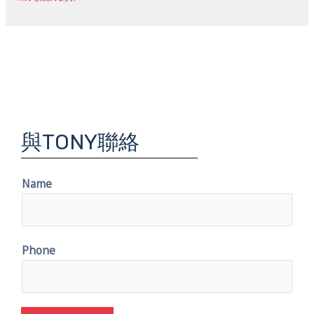
與TONY聯絡
Name
Phone