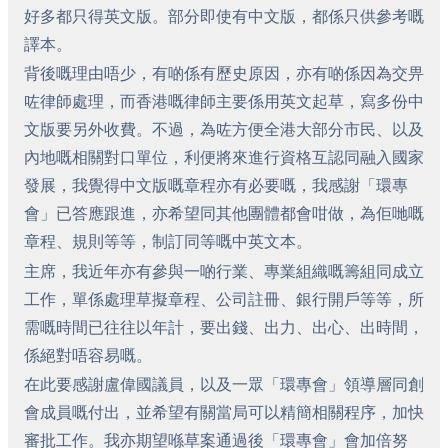
好多都只得英文版。部分即使有中文版，都係只供參考嘅
譯本。
背後嘅理由唔少，有啲係有歷史原因，亦有啲係因為交畀
咗律師處理，而香港嘅律師主要係用英文起草，寫多份中
文版要另外收費。不過，為咗方便全港大部分市民、以及
內地嘅相關對口單位，利便將來進行資格互認同融入國家
發展，我覺得中文版嘅章程亦有必要嘅，我感謝「環專
會」已答應跟進，亦希望同其他團體都會咁做，為佢哋嘅
章程、規則等等，制訂同等嘅中英文本。
主席，我近年亦有參與一啲行業、專業組織嘅籌組同成立
工作，單係處理草擬章程、公司註冊、銀行開戶等等，所
需嘅時間已往往以年計，要出錢、出力、出心、出時間，
係絕對唔容易嘅。
在此要感謝盧偉國議員，以及一眾「環專會」領導層同創
會成員嘅付出，並希望有關當局可以精簡相關程序，加快
審批工作。我亦期望喺草案通過後「環專會」會加倍努