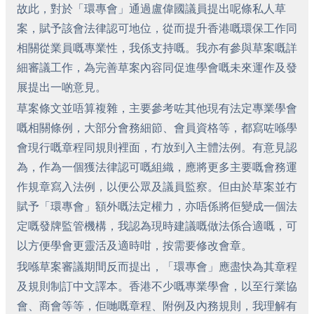
故此，對於「環專會」通過盧偉國議員提出呢條私人草
案，賦予該會法律認可地位，從而提升香港嘅環保工作同
相關從業員嘅專業性，我係支持嘅。我亦有參與草案嘅詳
細審議工作，為完善草案內容同促進學會嘅未來運作及發
展提出一啲意見。
草案條文並唔算複雜，主要參考咗其他現有法定專業學會
嘅相關條例，大部分會務細節、會員資格等，都寫咗喺學
會現行嘅章程同規則裡面，冇放到入主體法例。有意見認
為，作為一個獲法律認可嘅組織，應將更多主要嘅會務運
作規章寫入法例，以便公眾及議員監察。但由於草案並冇
賦予「環專會」額外嘅法定權力，亦唔係將佢變成一個法
定嘅發牌監管機構，我認為現時建議嘅做法係合適嘅，可
以方便學會更靈活及適時咁，按需要修改會章。
我喺草案審議期間反而提出，「環專會」應盡快為其章程
及規則制訂中文譯本。香港不少嘅專業學會，以至行業協
會、商會等等，佢哋嘅章程、附例及內務規則，我理解有