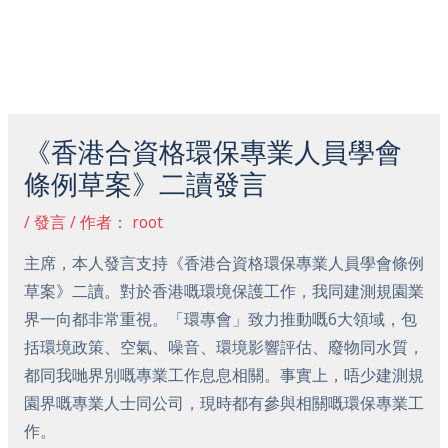
跳
主
至
菜
内
容
Post
单
navigation
《香港合資格環保專業人員學會
條例草案》二讀發言
/
發言
/ 作者：
root
主席，本人發言支持《香港合資格環保專業人員學會條例
草案》二讀。對於香港嘅環境保護工作，我同建測規園業
界一向都非常重視。「環專會」致力推動嘅6大領域，包
括環境政策、空氣、噪音、環境影響評估、廢物同水質，
都同我哋界別嘅專業工作息息相關。事實上，唔少建測規
園界嘅專業人士同公司，現時都有參與相關嘅環保專業工
作。