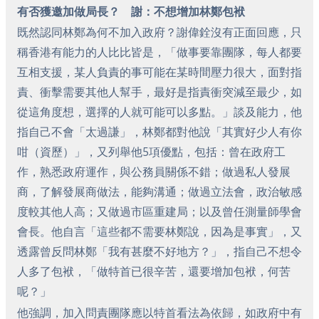
有否獲邀加做局長？ 謝：不想增加林鄭包袱
既然認同林鄭為何不加入政府？謝偉銓沒有正面回應，只
稱香港有能力的人比比皆是，「做事要靠團隊，每人都要
互相支援，某人負責的事可能在某時間壓力很大，面對指
責、衝擊需要其他人幫手，最好是指責衝突減至最少，如
從這角度想，選擇的人就可能可以多點。」談及能力，他
指自己不會「太過謙」，林鄭都對他說「其實好少人有你
咁（資歷）」，又列舉他5項優點，包括：曾在政府工
作，熟悉政府運作，與公務員關係不錯；做過私人發展
商，了解發展商做法，能夠溝通；做過立法會，政治敏感
度較其他人高；又做過市區重建局；以及曾任測量師學會
會長。他自言「這些都不需要林鄭說，因為是事實」，又
透露曾反問林鄭「我有甚麼不好地方？」，指自己不想令
人多了包袱，「做特首已很辛苦，還要增加包袱，何苦
呢？」
他強調，加入問責團隊應以特首看法為依歸，如政府中有