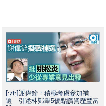
跳
主
至
菜
内
容
Post
单
navigation
[:zh]謝偉銓：積極考慮參加補
選 引述林鄭舉5優點讚資歷豐富