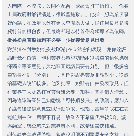
人團隊中不咬弦，公開不配合，成績會打了折扣，「你看
上屆政府財爺很清楚，很影響施政。」他指，想為業界發
聲的話，在政府以外有更大空間為去做，擔任局長只是接
觸特首的機會多，但最終都是以特首作為領導者為依歸。
批姚松炎宣誓加料不必要 少從專業意見出發
對於潛在對手姚松炎被DQ前在立法會的表現，謝偉銓評
論時毫不留情，他和業界都希望功能組別議員的角色應發
揮獨立專業意見，與地區直選議員要有分別，但「很多會
員指看不到（分別）」，直指姚說專業意見相對少，從政
治基礎去說話較多。他又批評，姚雖有自由發表政見，但
有業界中人認為在宣誓時無必要「加料」闡明個人理念，
因為選舉時業界已知悉姚「可持續發展」的政綱，應加入
了議會後提供意見並以行動爭取。他指，當年爭取在在功
能組別中佔一席很不容易，故業界不希望代表被DQ、議
席懸空，懸空愈久對業界愈不利，故希望盡快補選。
謝偉銓去年敗選後指，落敗說明得不到業界充分支持，他