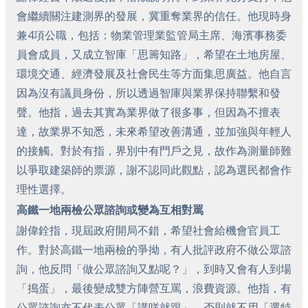
會繼續關注建測界的發展，冀重奪業界的信任。他現時身
兼4項公職，包括：物業管理業監管局主席、海濱事務委
員會成員，又成立智庫「思籌知路」，希望在土地房屋、
環境交通、經濟發展及社會民生等方面集思廣益。他自言
因為沒有議員身份，所以透過智庫與業界保持聯繫和發
聲。他指，過去其實為業界做了很多事，但因為不擅表
達，故業界不知悉，未來希望改善溝通，並加強與年輕人
的接觸。對於有指，界別中有門戶之見，故作為測量師難
以爭取建築師的票源，謝不認同此觀點，認為選民都會作
理性選擇。
高鐵一地兩檢公眾諮詢或變為互相對罵
謝偉銓指，現屆政府開局不錯，希望社會給機會官員工
作。對於高鐵一地兩檢的爭拗，有人批評政府不做公眾諮
詢，他反問「做公眾諮詢又點呢？」，到時又會有人到場
「搗蛋」，最後變成雙方陣營互罵，浪費資源。他指，有
公眾諮詢亦不代表公眾「講咩就跟」，否則就不用「選特