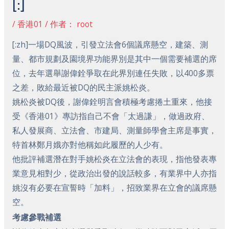
[:]
/
香港01
/ 作者：
root
[:zh]一場DQ風波，引發立法會6個議席懸空，建築、測
量、都市規劃及園境界功能界別是其中一個需要補選的席
位，去年選舉謝偉銓爭取在此界別連任失敗，以400多票
之差，敗給最近被DQ的民主派姚松炎。
姚松炎被DQ後，謝偉銓明言會積極考慮捲土重來，他接
受《香港01》專訪指自己不會「太過謙」，做過政府、
私人發展商、立法會、市建局、測量師學會主席是事實，
特首林鄭月娥亦對他稱如此履歷的人少有。
他批評補選潛在對手姚松炎在立法會的表現，指他發表專
業意見相對少，從政治出發的說話較多，有業界中人亦指
姚沒有必要在宣誓時「加料」，招致業界在立會的議席懸
空。
考慮參戰補選