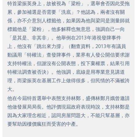
特首梁振英身上，故被視為「梁粉」，選舉會否因此受拖
累，參加補選是否需要「洗底」？他認為，兩者沒有關
係，亦不介意別人標籤他，如果因為他與梁同是測量師就
標籤他是「梁粉」，他多解釋也無意思，強調自己一向
「是其是、非其非」。他舉例在2013年港視發牌事件
上，他沒有「跳出來力撐」（翻查資料，2013年有議員
動議用「特權法」查發牌事件，業界有人發公開信要求謝
支持特權法，但謝沒有公開表態，投下棄權票，結果引用
特權法調查被否決）。他強調，底線是用專業意見講道
理，而梁振英在基層工作上做得很多，但民情的不滿被誇
大。
他在今屆特首選舉中表態支持林鄭，盛傳林鄭月娥曾邀請
他做發展局局長。他評價現屆政府表現時說，支持林鄭是
因為大家理念相近，認同房屋問題大，不能只幫基層，亦
要幫助因樓價瘋狂而受害的中產。