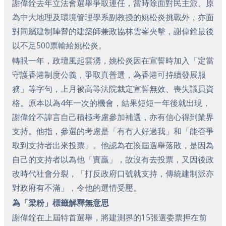
謝偉銓去年立法會選舉爭取連任，當時除面對民主派、原
為中大地理及環境管理學系副教授的姚松炎挑戰外，亦面
對同屬建制陣營的建築師兼政協林雲峯夾擊，謝偉銓最後
以不足500票輸給姚松炎。
轉眼一年，政壇風起雲湧，姚松炎因在宣誓時加入「定當
守護香港制度公義，爭取真普選，為香港可持續發展服
務」等字句，上月被高等法院裁定宣誓無效、喪失議員資
格。原本以為4年一次的機會，結果短短一年後就出現，
謝偉銓不諱言自己積極考慮參加補選，亦有信心得到業界
支持。他指，參選的考慮是「有冇人好過我」和「能否爭
取到支持者出來投票」。他認為在換屆選舉落敗，是因為
自己的支持者以為他「實贏」，故沒有去投票，又因後政
改時代社會分裂，「打反政府口號就支持，傳統建制派亦
對政府有不滿」，令他的選情受壓。
為「梁粉」標籤解釋無意思
謝偉銓在上屆特首選舉，將建測界的15張選委票押在前