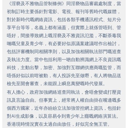
《淫褻及不雅物品管制條例》同淫褻物品審裁處制度，當
初制訂時主要係針對電影、電視、報刊等舊時代嘅媒體，
對於新時代嘅網絡資訊，包括各類手機通訊程式、短片分
享平台等等，名義上都有涵蓋，但實際上就係管唔到、管
唔好，間接導致網上嘅淫褻及不雅資訊氾濫，不斷荼毒我
哋嘅兒童及青少年，有必要好似原議案建議咁作出檢討，
包括評審機制同相關準則，以及加強相關執法部門嘅巡查
及執法力度。當中包括利用一啲自動辨識網上不良資訊嘅
科技，主動出擊，加密、加強對互聯網供應商嘅監管，而
唔係好似以前咁被動，有人投訴先至做嘢，有人將物品送
檢先至開會審查，未能跟上瞬息萬變嘅時代發展。
有人擔心，政府加強網絡巡查同執法，會唔會變成打壓資
訊及言論自由。但事實上，經常將人權自由掛在嘴邊嘅多
個西方國家，近年亦紛紛立法加強管控網上資訊，包括針
對AI生成影像，以及容易令到青少年上癮嘅網絡演算法。
香港現時情況實在太過自由放任，好似完全無王管。