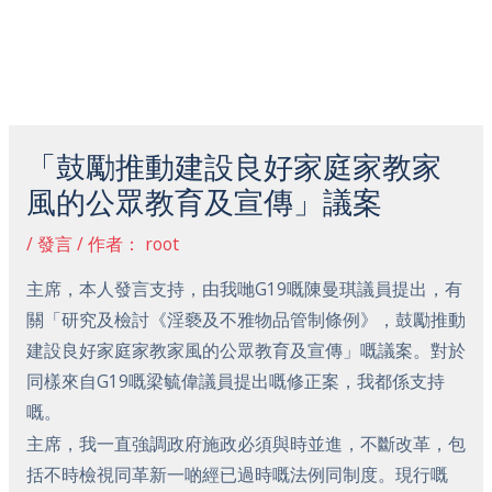
跳
主
至
菜
内
容
Post
单
navigation
「鼓勵推動建設良好家庭家教家
風的公眾教育及宣傳」議案
/
發言
/ 作者：
root
主席，本人發言支持，由我哋G19嘅陳曼琪議員提出，有
關「研究及檢討《淫褻及不雅物品管制條例》，鼓勵推動
建設良好家庭家教家風的公眾教育及宣傳」嘅議案。對於
同樣來自G19嘅梁毓偉議員提出嘅修正案，我都係支持
嘅。
主席，我一直強調政府施政必須與時並進，不斷改革，包
括不時檢視同革新一啲經已過時嘅法例同制度。現行嘅