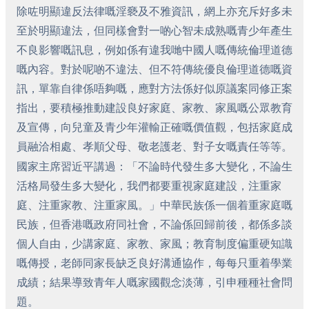
除咗明顯違反法律嘅淫褻及不雅資訊，網上亦充斥好多未
至於明顯違法，但同樣會對一啲心智未成熟嘅青少年產生
不良影響嘅訊息，例如係有違我哋中國人嘅傳統倫理道德
嘅內容。對於呢啲不違法、但不符傳統優良倫理道德嘅資
訊，單靠自律係唔夠嘅，應對方法係好似原議案同修正案
指出，要積極推動建設良好家庭、家教、家風嘅公眾教育
及宣傳，向兒童及青少年灌輸正確嘅價值觀，包括家庭成
員融洽相處、孝順父母、敬老護老、對子女嘅責任等等。
國家主席習近平講過：「不論時代發生多大變化，不論生
活格局發生多大變化，我們都要重視家庭建設，注重家
庭、注重家教、注重家風。」中華民族係一個着重家庭嘅
民族，但香港嘅政府同社會，不論係回歸前後，都係多談
個人自由，少講家庭、家教、家風；教育制度偏重硬知識
嘅傳授，老師同家長缺乏良好溝通協作，每每只重着學業
成績；結果導致青年人嘅家國觀念淡薄，引申種種社會問
題。