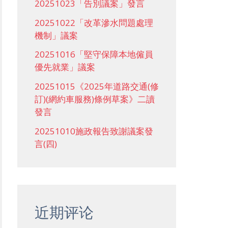
20251023「告別議案」發言
20251022「改革滲水問題處理
機制」議案
20251016「堅守保障本地僱員
優先就業」議案
20251015《2025年道路交通(修
訂)(網約車服務)條例草案》二讀
發言
20251010施政報告致謝議案發
言(四)
近期评论