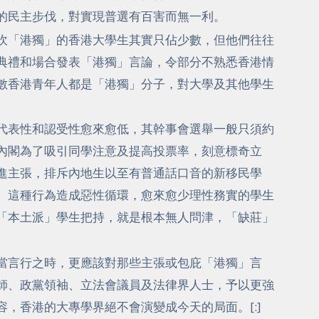
的民主步伐，對實現普選有百害而無一利。
吹「港獨」的香港大學生其實只佔少數，但他們往往
典禮和場合發表「港獨」言論，令部分不熟悉香港情
數香港青年人都是「港獨」分子，對大學及其他學生
代表性和認受性愈來愈低，其幹事會選舉一般只須約
內閣為了吸引同學注意及提高投票率，刻意標奇立
進主張，排斥內地生以至有普通話口音的新移民學
。這種行為造成惡性循環，愈來愈少理性務實的學生
「本土派」學生把持，就是根本無人問津，「缺莊」
當言行之時，更應該對那些主張或包庇「港獨」言
師、政黨領袖、
立法會議員
及法律界人士，予以更強
，香港的大專學界絕不會演變成今天的局面。[:]