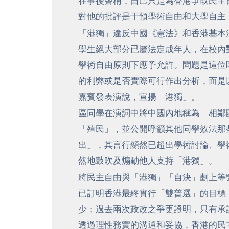
在事後聲稱，自己只是為香港爭取民主
對他的批評是干預學術自由和大學自主
「港獨」違反中國《憲法》和香港基本
學生絕大部分已屬法定成年人，在校內
學術自由原則下應予允許。問題是這位
的利弊或是否實際可行作出分析，而是
嘉賓發表演說，宣揚「港獨」。
區同學在演詞中將中國內地稱為「相鄰
「殖民」，並公開呼籲其他同學效法那
出」，其言行顯然已超出學術討論、學
然地鼓吹及煽動他人支持「港獨」。
將民主自由與「港獨」「自決」劃上等
已訂明香港最終實行「雙普選」的目標
少；過去兩次政改之爭更證明，只有承
透過理性務實的溝通和妥協，香港的民