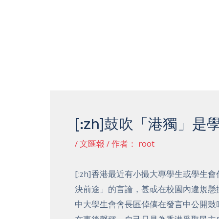
跳
至
内
容
Post
navigation
[:zh]鼓吹「港獨」是學
/
文匯報
/ 作者：
root
[:zh]香港最近有小撮大專學生或學
決前途」的言論，甚或在校園內違規懸
中大學生會會長區倬僖在發言中公開鼓