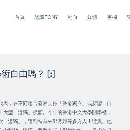
首頁
認識TONY
動向
媒體
專欄
術自由嗎？ [:]
生會代表，在不同場合發表支持「香港獨立」或所謂「自
掛大型「港獨」橫額。今年的香港中文大學開學禮，
吹「港獨」，遭到特首林鄭月娥等多方人士譴責。他