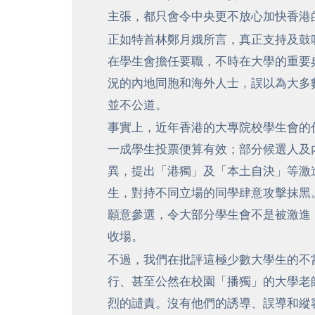
主張，都只會令中央更不放心加快香港
正如特首林鄭月娥所言，真正支持及鼓
在學生會擔任要職，不時在大學的重要
況的內地同胞和海外人士，誤以為大多
並不公道。
事實上，近年香港的大專院校學生會的
一成學生投票便算有效；部分候選人及
異，提出「港獨」及「本土自決」等激
生，對持不同立場的同學肆意攻擊抹黑
願意參選，令大部分學生會不是被激進
收場。
不過，我們在批評這極少數大學生的不
行、甚至公然在校園「播獨」的大學老
烈的譴責。沒有他們的誘導、誤導和縱容