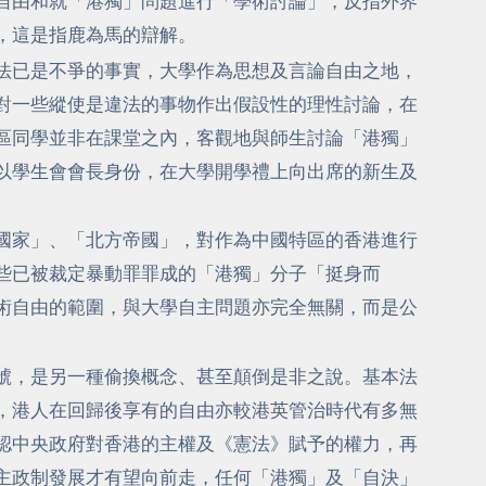
自由和就「港獨」問題進行「學術討論」，反指外界
，這是指鹿為馬的辯解。
法已是不爭的事實，大學作為思想及言論自由之地，
對一些縱使是違法的事物作出假設性的理性討論，在
區同學並非在課堂之內，客觀地與師生討論「港獨」
以學生會會長身份，在大學開學禮上向出席的新生及
國家」、「北方帝國」，對作為中國特區的香港進行
些已被裁定暴動罪罪成的「港獨」分子「挺身而
術自由的範圍，與大學自主問題亦完全無關，而是公
號，是另一種偷換概念、甚至顛倒是非之說。基本法
，港人在回歸後享有的自由亦較港英管治時代有多無
認中央政府對香港的主權及《憲法》賦予的權力，再
主政制發展才有望向前走，任何「港獨」及「自決」