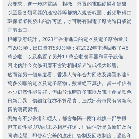
家要求，進一步將電話、相機、外置的電腦硬碟和鍵盤，
以至是各類電器的遙控器等都納入規管範圍，必須取得由
環保署署長發出的許可證，才可將有關電子廢物進口或從
香港出口。
根據政府統計，2023年香港進口的電器及電子廢物量只
有20公噸，出口量有530公噸；在2022年本港回收了4.8
萬公噸，以及棄置了另外1.6萬公噸廢電器和電子設備，
因此估計今次修例應不會對相關業界造成很大影響。
然而從另一個角度看，香港人每年合共回收及棄置多達6
萬多公噸的電器及電子廢物，數量絕不算少。當中相信有
不少仍然性能良好，但由於現時許多電器及電子產品款色
日新月異，價錢往往亦不算昂貴，造成部分市民有貪新忘
舊的消費習慣。
例如有不少香港年輕人，都會每隔一兩年就換一部手機，
但其實性能與功能未必相差好遠，理由估計是貪新鮮及向
同濟眩耀。即使有完善的進出口管制及回收制度，過度和