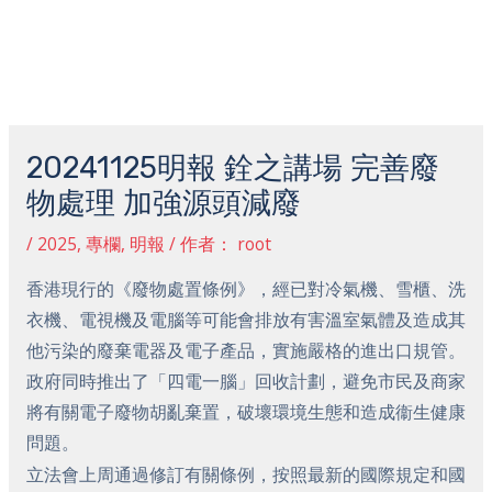
跳
主
至
菜
内
容
Post
单
navigation
20241125明報 銓之講場 完善廢
物處理 加強源頭減廢
/
2025
,
專欄
,
明報
/ 作者：
root
香港現行的《廢物處置條例》，經已對冷氣機、雪櫃、洗
衣機、電視機及電腦等可能會排放有害溫室氣體及造成其
他污染的廢棄電器及電子產品，實施嚴格的進出口規管。
政府同時推出了「四電一腦」回收計劃，避免市民及商家
將有關電子廢物胡亂棄置，破壞環境生態和造成衞生健康
問題。
立法會上周通過修訂有關條例，按照最新的國際規定和國