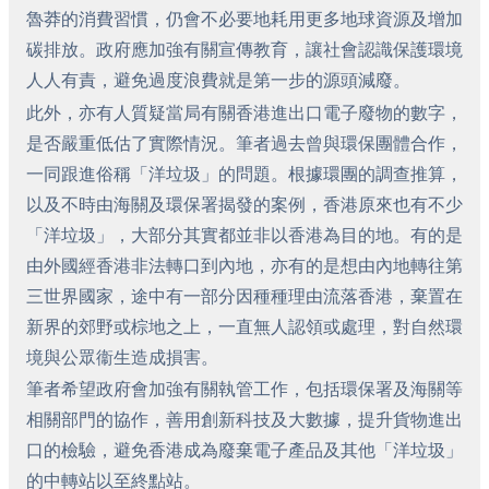
魯莽的消費習慣，仍會不必要地耗用更多地球資源及增加
碳排放。政府應加強有關宣傳教育，讓社會認識保護環境
人人有責，避免過度浪費就是第一步的源頭減廢。
此外，亦有人質疑當局有關香港進出口電子廢物的數字，
是否嚴重低估了實際情況。筆者過去曾與環保團體合作，
一同跟進俗稱「洋垃圾」的問題。根據環團的調查推算，
以及不時由海關及環保署揭發的案例，香港原來也有不少
「洋垃圾」，大部分其實都並非以香港為目的地。有的是
由外國經香港非法轉口到內地，亦有的是想由內地轉往第
三世界國家，途中有一部分因種種理由流落香港，棄置在
新界的郊野或棕地之上，一直無人認領或處理，對自然環
境與公眾衞生造成損害。
筆者希望政府會加強有關執管工作，包括環保署及海關等
相關部門的協作，善用創新科技及大數據，提升貨物進出
口的檢驗，避免香港成為廢棄電子產品及其他「洋垃圾」
的中轉站以至終點站。