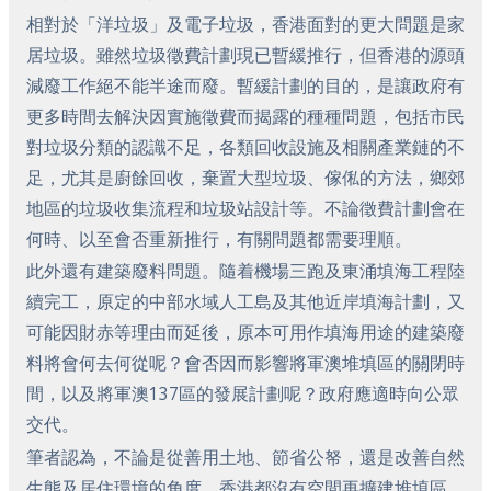
相對於「洋垃圾」及電子垃圾，香港面對的更大問題是家
居垃圾。雖然垃圾徵費計劃現已暫緩推行，但香港的源頭
減廢工作絕不能半途而廢。暫緩計劃的目的，是讓政府有
更多時間去解決因實施徵費而揭露的種種問題，包括市民
對垃圾分類的認識不足，各類回收設施及相關產業鏈的不
足，尤其是廚餘回收，棄置大型垃圾、傢俬的方法，鄉郊
地區的垃圾收集流程和垃圾站設計等。不論徵費計劃會在
何時、以至會否重新推行，有關問題都需要理順。
此外還有建築廢料問題。隨着機場三跑及東涌填海工程陸
續完工，原定的中部水域人工島及其他近岸填海計劃，又
可能因財赤等理由而延後，原本可用作填海用途的建築廢
料將會何去何從呢？會否因而影響將軍澳堆填區的關閉時
間，以及將軍澳137區的發展計劃呢？政府應適時向公眾
交代。
筆者認為，不論是從善用土地、節省公帑，還是改善自然
生態及居住環境的角度，香港都沒有空間再擴建堆填區。