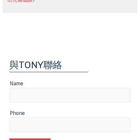
與TONY聯絡
Name
Phone