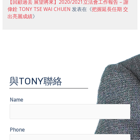
【回顧過去 展望將來】2020/2021立法會工作報告 – 謝
偉銓 TONY TSE WAI CHUEN
发表在《
把握延長任期 交
出亮麗成績
》
與TONY聯絡
Name
Phone