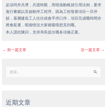
必須同舟共濟，共渡時艱，而唔係動輒就引用法例，要求
進行審裁以至啟動停工程序。因為工程發展項目一旦停
頓，基層建造工人往往就會手停口停，項目完成嘅時間亦
將會延遲，呢個情況大家都最唔想見到嘅。
本人謹此陳詞，支持局長提出嘅各項修正案。
←
前一篇文章
后一篇文章
→
搜
索
：
近期文章