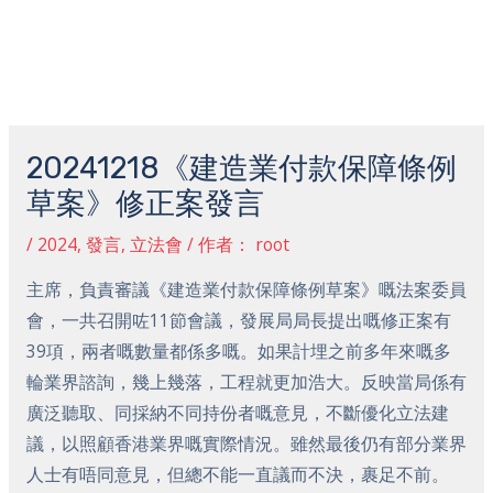
跳
主
至
菜
内
容
Post
单
navigation
20241218《建造業付款保障條例
草案》修正案發言
/
2024
,
發言
,
立法會
/ 作者：
root
主席，負責審議《建造業付款保障條例草案》嘅法案委員
會，一共召開咗11節會議，發展局局長提出嘅修正案有
39項，兩者嘅數量都係多嘅。如果計埋之前多年來嘅多
輪業界諮詢，幾上幾落，工程就更加浩大。反映當局係有
廣泛聽取、同採納不同持份者嘅意見，不斷優化立法建
議，以照顧香港業界嘅實際情況。雖然最後仍有部分業界
人士有唔同意見，但總不能一直議而不決，裹足不前。