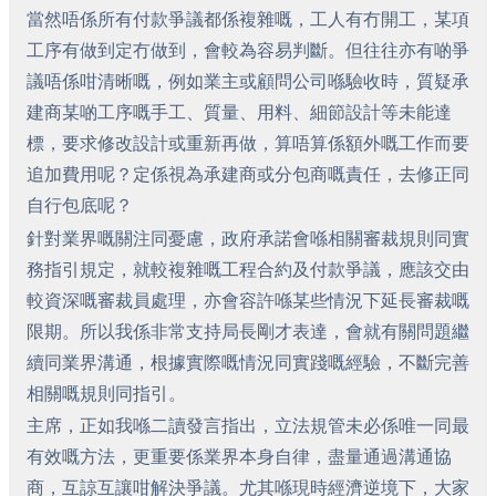
當然唔係所有付款爭議都係複雜嘅，工人有冇開工，某項
工序有做到定冇做到，會較為容易判斷。但往往亦有啲爭
議唔係咁清晰嘅，例如業主或顧問公司喺驗收時，質疑承
建商某啲工序嘅手工、質量、用料、細節設計等未能達
標，要求修改設計或重新再做，算唔算係額外嘅工作而要
追加費用呢？定係視為承建商或分包商嘅責任，去修正同
自行包底呢？
針對業界嘅關注同憂慮，政府承諾會喺相關審裁規則同實
務指引規定，就較複雜嘅工程合約及付款爭議，應該交由
較資深嘅審裁員處理，亦會容許喺某些情況下延長審裁嘅
限期。所以我係非常支持局長剛才表達，會就有關問題繼
續同業界溝通，根據實際嘅情況同實踐嘅經驗，不斷完善
相關嘅規則同指引。
主席，正如我喺二讀發言指出，立法規管未必係唯一同最
有效嘅方法，更重要係業界本身自律，盡量通過溝通協
商，互諒互讓咁解決爭議。尤其喺現時經濟逆境下，大家