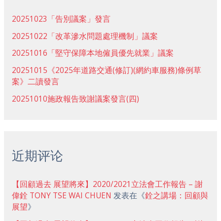
20251023「告別議案」發言
20251022「改革滲水問題處理機制」議案
20251016「堅守保障本地僱員優先就業」議案
20251015《2025年道路交通(修訂)(網約車服務)條例草
案》二讀發言
20251010施政報告致謝議案發言(四)
近期评论
【回顧過去 展望將來】2020/2021立法會工作報告 – 謝
偉銓 TONY TSE WAI CHUEN
发表在《
銓之講場：回顧與
展望
》