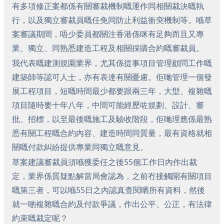
有多項修正案都係有關審裁機制嘅運作同相關裁決嘅執
行，以及獨立審裁員嘅任免同防止利益衝突機制等。喺草
案審議期間，唔少委員都關注香港係咪有足夠而且又專
業、獨立、同熟悉建造工程及相關採購合約嘅審裁員。
我代表嘅建測規園業界，尤其係從事項目管理顧問工作嘅
建築師等認可人士，亦有表達有關憂慮。佢哋管理一個發
展工程項目，短嘅時間最少都要跟兩三年，大型、複雜嘅
項目隨時要十年八年，中間可能經歷咗規劃、設計、審
批、招標，以至最後嘅施工及驗收階段，佢哋理應係最熟
悉有關工程嘅合約內容、建造時間同質量，最有資格就相
關嘅付款糾紛提供專業同獨立嘅意見。
草案建議審裁員須喺獲委任之後55個工作日內作出裁
定，業界係質疑點解當局會認為，之前冇接觸開有關項目
嘅第三者，可以喺55日之內認真查閱晒所有資料，然後
就一啲複雜嘅合約及付款爭議，作出公平、公正，有法律
約束嘅裁定呢？