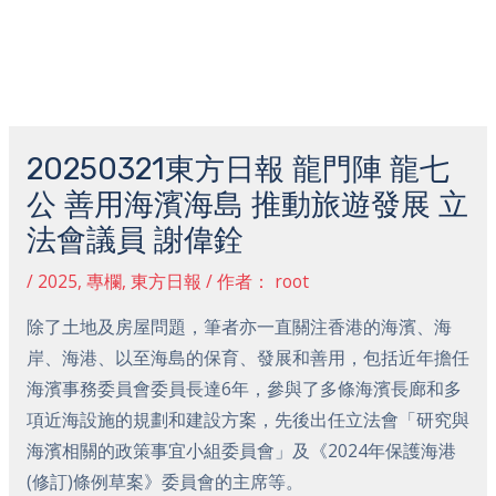
跳
主
至
菜
内
容
Post
单
navigation
20250321東方日報 龍門陣 龍七
公 善用海濱海島 推動旅遊發展 立
法會議員 謝偉銓
/
2025
,
專欄
,
東方日報
/ 作者：
root
除了土地及房屋問題，筆者亦一直關注香港的海濱、海
岸、海港、以至海島的保育、發展和善用，包括近年擔任
海濱事務委員會委員長達6年，參與了多條海濱長廊和多
項近海設施的規劃和建設方案，先後出任立法會「研究與
海濱相關的政策事宜小組委員會」及《2024年保護海港
(修訂)條例草案》委員會的主席等。