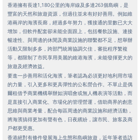
香港擁有長達1,180公里的海岸線及多達263個島嶼，是
豐富的天然和旅遊資源，但過往並未有好好善用。例如維
港兩岸的海濱長廊，經過多年努力，獲接通的里數已大大
增加，但軟件配套卻未能全面跟上，包括餐飲設施、連接
暢達性、與周邊的休閒及商業設施的聯繫都不足，想舉辦
活動又限制多多，跨部門統籌協調欠佳，審批程序繁複
等，都限制了市民享用美麗的維港海濱，未能發揮更大的
旅遊及經濟效益。
要進一步善用和活化海濱，筆者認為必須更好地利用市場
的力量，引入更多和更具彈性的公私營合作。不單止是偶
爾租借予商業機構舉辦如演唱會或無人機表演等活動，而
是直接引入商業化、市場化的管理營運，借助商界的創意
思維與商業考量，配合每區周邊的商業設施和經濟活動，
將海濱搞得更加有聲有色，日夜繽紛，讓市民、旅客及商
戶都更受惠。
香港絕對有條件發展海上生態和島嶼旅遊，近年筆者造訪