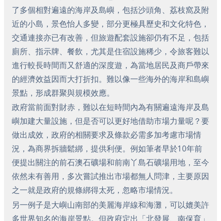
了多個相對遍遠的海岸及島嶼，包括沙頭角、荔枝窩及附
近的小島，景色怡人多變，部分更極具歷史和文化特色，
交通連接亦已有改善，但旅遊配套設施卻仍有不足，包括
廁所、指示牌、餐飲，尤其是住宿設施稀少，令旅客難以
進行較長時間而又舒適的深度遊，為當地居民及商戶帶來
的經濟效益因而大打折扣。難以像一些海外的海岸和島嶼
景點，形成群聚與規模效應。
政府當前面對財赤，難以在短時間內為有關遍遠海岸及島
嶼加建大量設施，但是否可以更好地借助市場力量呢？要
做出成效，政府的相關要求及條款必需多加考慮市場情
況，為商界拆牆鬆綁，提供利便。例如筆者早於10年前
便提出關注的前石澳石礦場和前南丫島石礦場用地，至今
依然未有善用，多次嘗試推出市場都無人問津，主要原因
之一就是政府的規條綁得太死，忽略市場情況。
另一例子是大嶼山南部的美麗海岸線和海灘，可以媲美許
多世界知名的海岸景點。但政府定出「北發展、南保育」