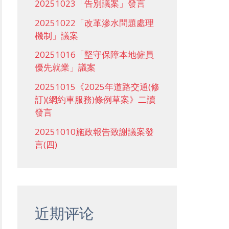
20251023「告別議案」發言
20251022「改革滲水問題處理
機制」議案
20251016「堅守保障本地僱員
優先就業」議案
20251015《2025年道路交通(修
訂)(網約車服務)條例草案》二讀
發言
20251010施政報告致謝議案發
言(四)
近期评论