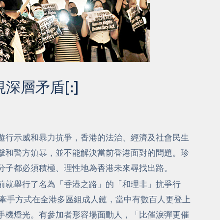
視深層矛盾[:]
多次遊行示威和暴力抗爭，香港的法治、經濟及社會民生
擊和警方鎮暴，並不能解決當前香港面對的問題。珍
分子都必須積極、理性地為香港未來尋找出路。
前就舉行了名為「香港之路」的「和理非」抗爭行
手牽手方式在全港多區組成人鏈，當中有數百人更登上
手機燈光。有參加者形容場面動人，「比催淚彈更催