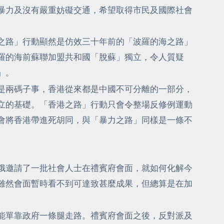
暴力及沒有嚴重妨礙交通，希望取得市民及國際社會
之路」行動顯然是仿效三十年前的「波羅的海之路」
羅的海前蘇聯加盟共和國「脫蘇」獨立，令人質疑
」。
是兩碼子事，香港從來都是中國不可分離的一部分，
立的基礎。「香港之路」行動只會令整場反修例運動
會將香港帶進死胡同，與「暴力之路」同樣是一條不
娥邀請了一批社會人士在禮賓府會面，就如何化解今
雖然會面暫時看不到可達致甚麼成果，但總算是在加
能單靠政府一條腿走路。禮賓府會面之後，反對派及