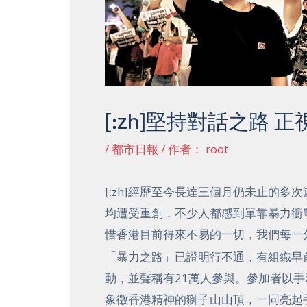
[:zh]堅持對話之路 正
/
都市日報
/ 作者：
root
[:zh]經歷至今長達三個月仍未止的
均遭受重創，不少人都感到單靠暴力衝
惜香港目前得來不易的一切，我們每一
「暴力之路」已證明行不通，有組織早
動，並聲稱有21萬人參與。參加者以
象徵香港精神的獅子山山頂，一同亮起