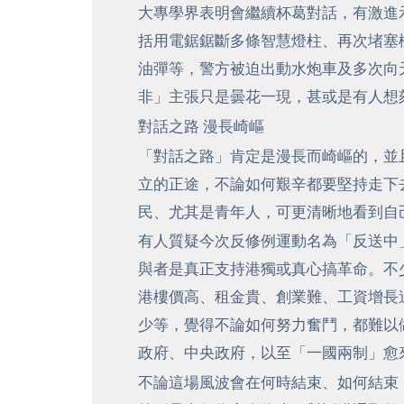
大專學界表明會繼續杯葛對話，有激進
括用電鋸鋸斷多條智慧燈柱、再次堵塞
油彈等，警方被迫出動水炮車及多次向
非」主張只是曇花一現，甚或是有人想
對話之路 漫長崎嶇
「對話之路」肯定是漫長而崎嶇的，並
立的正途，不論如何艱辛都要堅持走下
民、尤其是青年人，可更清晰地看到自
有人質疑今次反修例運動名為「反送中
與者是真正支持港獨或真心搞革命。不
港樓價高、租金貴、創業難、工資增長
少等，覺得不論如何努力奮鬥，都難以
政府、中央政府，以至「一國兩制」愈
不論這場風波會在何時結束、如何結束