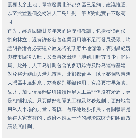
需要太多土地，單靠發展北部都會區已足夠，建議推遲、
以至擱置整個交椅洲人工島計劃，筆者對此實在不敢苟
同。
首先，經過回歸廿多年來的經歷和教訓，包括樓價起伏，
劏房林立，還有許多新舊產業因用地不足而發展受限，均
證明香港有必要建立較充裕的政府土地儲備，否則當經濟
與樓市回復興旺，又會再次出現「地到用時方恨少」的困
局。此外，人工島計劃包含的多項跨海及跨島運輸基建，
對於將大嶼山與港九市區、北部都會區、以至整個粵港澳
大灣區串連起來，亦會起到關鍵作用，有必要盡早落實。
故此，加快發展離島與繼續推展人工島非但沒有矛盾，更
是相輔相成。只要做好相關的工程及財務規劃，更好地善
用私人市場的力量，審慎、有序地逐步推展，有關發展是
值得大家支持的，政府不應因一時的經濟或財赤問題而放
緩發展計劃。