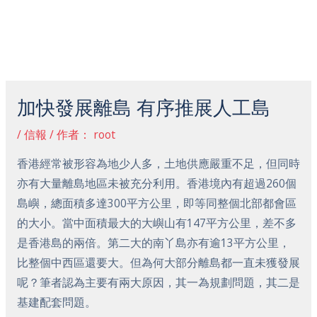
跳
主
至
菜
内
容
Post
单
navigation
加快發展離島 有序推展人工島
/
信報
/ 作者：
root
香港經常被形容為地少人多，土地供應嚴重不足，但同時
亦有大量離島地區未被充分利用。香港境內有超過260個
島嶼，總面積多達300平方公里，即等同整個北部都會區
的大小。當中面積最大的大嶼山有147平方公里，差不多
是香港島的兩倍。第二大的南丫島亦有逾13平方公里，
比整個中西區還要大。但為何大部分離島都一直未獲發展
呢？筆者認為主要有兩大原因，其一為規劃問題，其二是
基建配套問題。