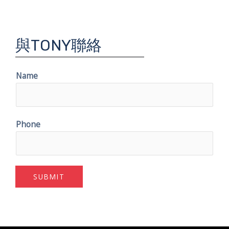
與TONY聯絡
Name
Phone
SUBMIT