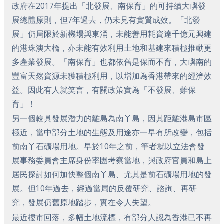
政府在2017年提出「北發展、南保育」的可持續大嶼發
展總體原則，但7年過去，仍未見有實質成效。「北發
展」仍局限於新機場與東涌，未能善用耗資達千億元興建
的港珠澳大橋，亦未能有效利用土地和基建來積極推動更
多產業發展。「南保育」也都依舊是保而不育，大嶼南的
豐富天然資源未獲積極利用，以增加為香港帶來的經濟效
益。因此有人就笑言，有關政策實為「不發展、難保
育」！
另一個較具發展潛力的離島為南丫島，因其距離港島市區
極近，當中部分土地的生態及用途亦一早有所改變，包括
前南丫石礦場用地。早於10年之前，筆者就以立法會發
展事務委員會主席身份率團考察當地，與政府官員和島上
居民探討如何加快整個南丫島、尤其是前石礦場用地的發
展。但10年過去，經過當局的反覆研究、諮詢、再研
究，發展仍舊原地踏步，實在令人失望。
最近樓市回落，多幅土地流標，有部分人認為香港已不再