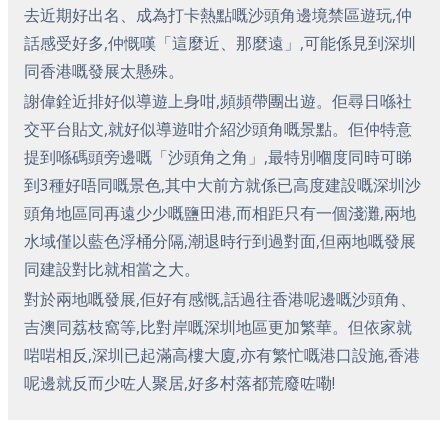
去近期好出名、成為打卡熱點嘅沙頭角邊境禁區遊玩,仲
話感受好多,仲慨嘆「這麼近、那麼遠」,可能係見到深圳
同香港嘅發展太懸殊。
謝偉銓近排好似導遊上身咁,頻頻帶團出遊。佢尋日喺社
交平台貼文,就好似導遊咁介紹沙頭角嘅景點。佢仲特意
提到喺碼頭旁邊嘅「沙頭角之角」,最特別嗰度同時可睇
到3種好唔同嘅景色,其中大前方就係已高度建設嘅深圳沙
頭角地區同再遠少少嘅鹽田港,而相距只有一個淺灘,兩地
水域僅以藍色浮桶分隔,潮退時行到過對面,但兩地嘅發展
同建設對比就相當之大。
對於兩地嘅發展,佢好有感慨,話過往香港呢邊嘅沙頭角、
吉澳同荔枝窩等,比對岸嘅深圳地區更加繁華。但依家就
啱啱相反,深圳已起滿高樓大廈,亦有繁忙嘅港口設施,香港
呢邊就反而少咗人聚居,好多村落都荒廢咗嘞!