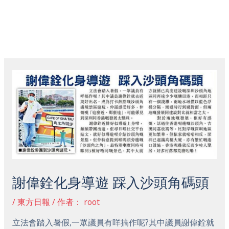
跳
主
至
菜
内
容
Post
单
navigation
謝偉銓化身導遊 踩入沙頭角碼頭
/
東方日報
/ 作者：
root
立法會踏入暑假,一眾議員有咩搞作呢?其中議員謝偉銓就