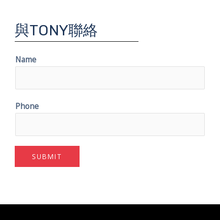
與TONY聯絡
Name
Phone
SUBMIT