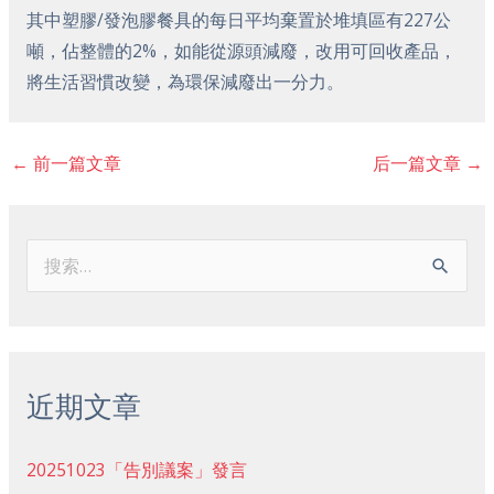
其中塑膠/發泡膠餐具的每日平均棄置於堆填區有227公
噸，佔整體的2%，如能從源頭減廢，改用可回收產品，
將生活習慣改變，為環保減廢出一分力。
←
前一篇文章
后一篇文章
→
搜
索
：
近期文章
20251023「告別議案」發言