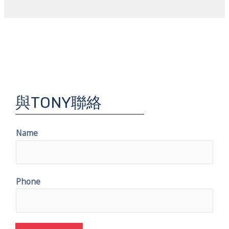
與TONY聯絡
Name
Phone