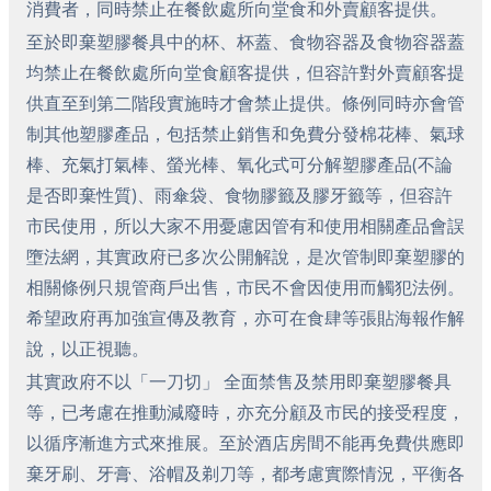
消費者，同時禁止在餐飲處所向堂食和外賣顧客提供。
至於即棄塑膠餐具中的杯、杯蓋、食物容器及食物容器蓋
均禁止在餐飲處所向堂食顧客提供，但容許對外賣顧客提
供直至到第二階段實施時才會禁止提供。條例同時亦會管
制其他塑膠產品，包括禁止銷售和免費分發棉花棒、氣球
棒、充氣打氣棒、螢光棒、氧化式可分解塑膠產品(不論
是否即棄性質)、雨傘袋、食物膠籤及膠牙籤等，但容許
市民使用，所以大家不用憂慮因管有和使用相關產品會誤
墮法網，其實政府已多次公開解說，是次管制即棄塑膠的
相關條例只規管商戶出售，市民不會因使用而觸犯法例。
希望政府再加強宣傳及教育，亦可在食肆等張貼海報作解
說，以正視聽。
其實政府不以「一刀切」 全面禁售及禁用即棄塑膠餐具
等，已考慮在推動減廢時，亦充分顧及市民的接受程度，
以循序漸進方式來推展。至於酒店房間不能再免費供應即
棄牙刷、牙膏、浴帽及剃刀等，都考慮實際情況，平衡各