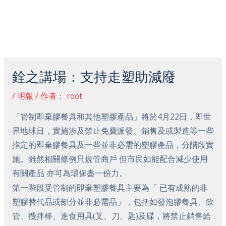
跳
主
至
菜
内
容
Post
单
navigation
銓之講場：支持走塑助減廢
/
明報
/ 作者：
root
「管制即棄膠餐具和其他塑膠產品」將於4月22日，即世
界地球日，實施涉及禁止免費派發、銷售及或製造等一些
指定的即棄膠餐具及一些並非必需的塑膠產品，分階段實
施。雖然相關條例只規管商戶 但市民如能配合減少使用
有關產品 亦可為環保盡一份力。
第一階段受管制的即棄塑膠餐具主要為「 已有成熟的非
塑膠替代品或部分並非必需品」，包括如發泡膠餐具、飲
管、攪拌棒、進食用具(叉、刀、匙)及碟，將禁止銷售給