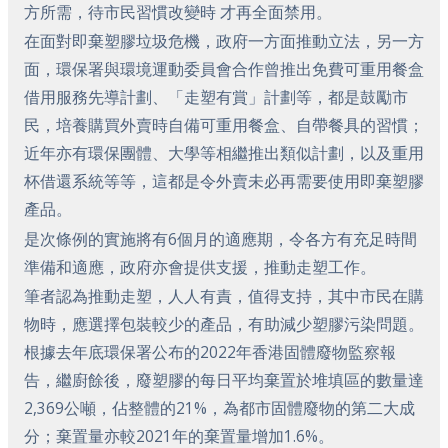
方所需，待市民習慣改變時 才再全面禁用。
在面對即棄塑膠垃圾危機，政府一方面推動立法，另一方
面，環保署與環境運動委員會合作曾推出免費可重用餐盒
借用服務先導計劃、「走塑有賞」計劃等，都是鼓勵市
民，培養購買外賣時自備可重用餐盒、自帶餐具的習慣；
近年亦有環保團體、大學等相繼推出類似計劃，以及重用
杯借還系統等等，這都是令外賣未必再需要使用即棄塑膠
產品。
是次條例的實施將有6個月的適應期，令各方有充足時間
準備和適應，政府亦會提供支援，推動走塑工作。
筆者認為推動走塑，人人有責，值得支持，其中市民在購
物時，應選擇包裝較少的產品，有助減少塑膠污染問題。
根據去年底環保署公布的2022年香港固體廢物監察報
告，繼廚餘後，廢塑膠的每日平均棄置於堆填區的數量達
2,369公噸，佔整體的21%，為都市固體廢物的第二大成
分；棄置量亦較2021年的棄置量增加1.6%。