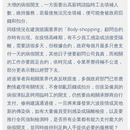
大增的病假開支，一方面要出高薪聘請臨時工去填補人
數，維持服務，若最後無法完全填補，便可能會被政府罰
錢和扣分。
同樣情況在建測規園業界的「Body-shopping」顧問合約
亦時有出現。在疫情高峰期，有不少員工感染或須接受隔
離，需要請假多天，但根據合約，政府每個月最多只會支
付一天的病假開支，其他日子便要顧問公司負責，而相關
的工作亦要跟足合約，依時完成，令業界覺得極不公道，
部分更表示難以經營下去。
經過筆者與相關業界代表反映跟進，多個政府部門已答應
酌情處理有關情況，不會胡亂罰錢或扣分，但疫染僱員的
病假津貼及聘用臨時工的開支，仍然要由相關承辦商自行
支付。修例建議通過後，一旦將來爆發第六波疫情或其他
新的傳染病，如有大量僱員受到感染或隔離檢疫，以及要
推行全民強制檢測時，是否所有企業都有能力支付龐大的
病假開支，並同時維持到足夠人手提供必要的服務呢？