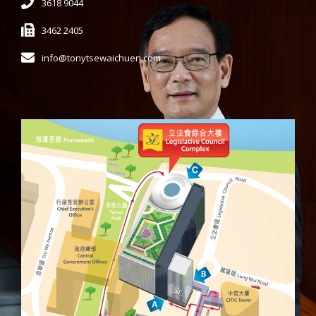
3618 9044
3462 2405
info@tonytsewaichuen.com