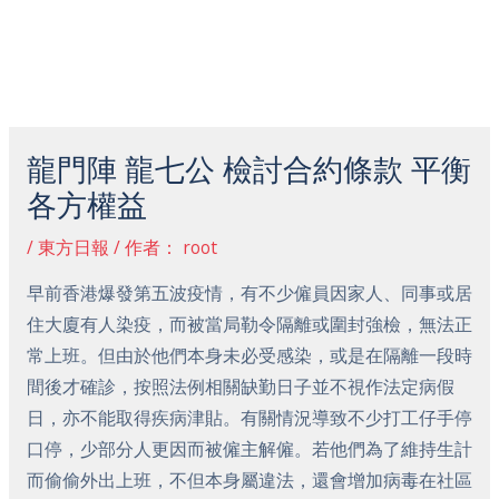
跳
主
至
菜
内
容
Post
单
navigation
龍門陣 龍七公 檢討合約條款 平衡
各方權益
/
東方日報
/ 作者：
root
早前香港爆發第五波疫情，有不少僱員因家人、同事或居
住大廈有人染疫，而被當局勒令隔離或圍封強檢，無法正
常上班。但由於他們本身未必受感染，或是在隔離一段時
間後才確診，按照法例相關缺勤日子並不視作法定病假
日，亦不能取得疾病津貼。有關情況導致不少打工仔手停
口停，少部分人更因而被僱主解僱。若他們為了維持生計
而偷偷外出上班，不但本身屬違法，還會增加病毒在社區