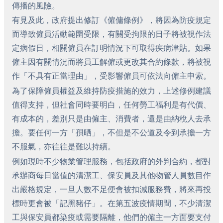
傳播的風險。
有見及此，政府提出修訂《僱傭條例》，將因為防疫規定
而導致僱員活動範圍受限，有關受拘限的日子將被視作法
定病假日，相關僱員在訂明情況下可取得疾病津貼。如果
僱主因有關情況而將員工解僱或更改其合約條款，將被視
作「不具有正當理由」，受影響僱員可依法向僱主申索。
為了保障僱員權益及維持防疫措施的效力，上述修例建議
值得支持，但社會同時要明白，任何勞工福利是有代價、
有成本的，差別只是由僱主、消費者，還是由納稅人去承
擔。要任何一方「孭晒」，不但是不公道及令到承擔一方
不服氣，亦往往是難以持續。
例如現時不少物業管理服務，包括政府的外判合約，都對
承辦商每日當值的清潔工、保安員及其他物管人員數目作
出嚴格規定，一旦人數不足便會被扣減服務費，將來再投
標時更會被「記黑豬仔」。在第五波疫情期間，不少清潔
工與保安員都染疫或需要隔離，他們的僱主一方面要支付