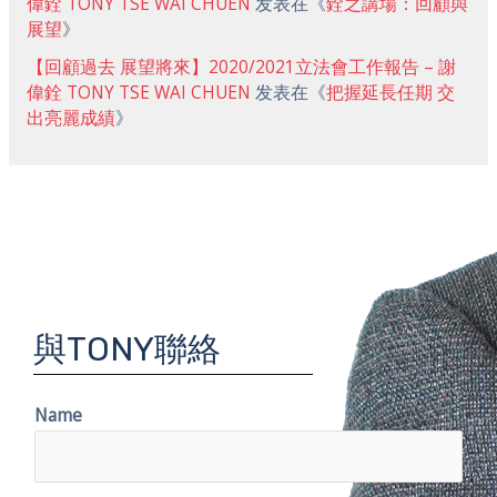
偉銓 TONY TSE WAI CHUEN
发表在《
銓之講場：回顧與
展望
》
【回顧過去 展望將來】2020/2021立法會工作報告 – 謝
偉銓 TONY TSE WAI CHUEN
发表在《
把握延長任期 交
出亮麗成績
》
與TONY聯絡
Name