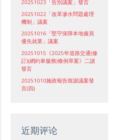
20251023「告別議案」發言
20251022「改革滲水問題處理
機制」議案
20251016「堅守保障本地僱員
優先就業」議案
20251015《2025年道路交通(修
訂)(網約車服務)條例草案》二讀
發言
20251010施政報告致謝議案發
言(四)
近期评论