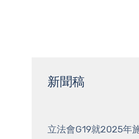
跳
至
内
容
Post
pagination
新聞稿
立法會G19就2025
立
法