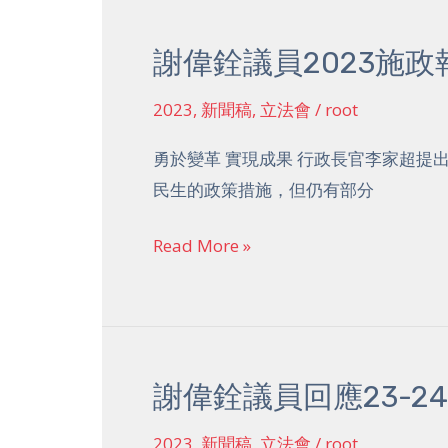
預
算
謝偉銓議員2023施
謝
案
偉
2023
,
新聞稿
,
立法會
/
root
銓
議
勇於變革 實現成果 行政長官李家超提
員
民生的政策措施，但仍有部分
2023
施
Read More »
政
報
告
建
謝偉銓議員回應23-2
謝
議
偉
書
2023
,
新聞稿
,
立法會
/
root