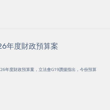
-26年度財政預算案
25/26年度財政預算案，立法會G19讚揚指出，今份預算