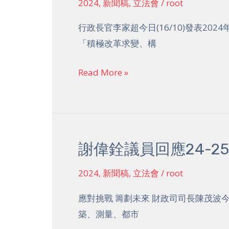
2024
,
新聞稿
,
立法會
/
root
應
算
2024
行政長官李家超今日(16/10)發表20
案
施
「積極改革求變、構
政
報
Read More »
告
謝偉銓議員回應24-2
謝
偉
2024
,
新聞稿
,
立法會
/
root
銓
議
應對挑戰 籌劃未來 財政司司長陳茂波今日
員
築、測量、都市
回