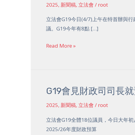
2025
,
新聞稿
,
立法會
/
root
會
G19
立法會G19今日(4/7)上午在特首辦
就
議。G19今年有8點 […]
2025
年
Read More »
施
政
報
告
G19會見財政司司長
G19
會
會
見
2025
,
新聞稿
,
立法會
/
root
見
行
財
立法會G19全體18位議員，今日大年初
政
政
2025/26年度財政預算
長