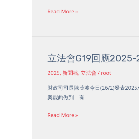
司
官
司
Read More »
長
就
預
算
立法會G19回應2025
立
案
法
提
2025
,
新聞稿
,
立法會
/
root
會
出
G19
財政司司長陳茂波今日(26/2)發表20
8
回
案能夠做到「有
點
應
共
2025-
Read More »
同
26
倡
年
議