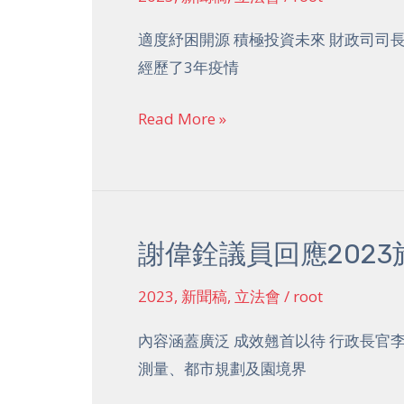
銓
議
適度紓困開源 積極投資未來 財政司司長陳
員
經歷了3年疫情
回
應
Read More »
23-
24
年
度
謝偉銓議員回應2023
謝
預
偉
算
2023
,
新聞稿
,
立法會
/
root
銓
案
議
內容涵蓋廣泛 成效翹首以待 行政長官
員
測量、都市規劃及園境界
回