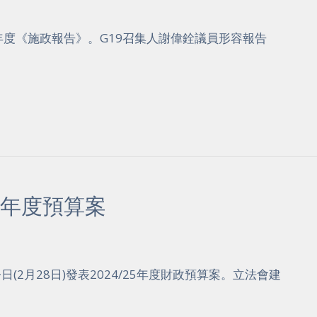
24年度《施政報告》。G19召集人謝偉銓議員形容報告
5年度預算案
(2月28日)發表2024/25年度財政預算案。立法會建