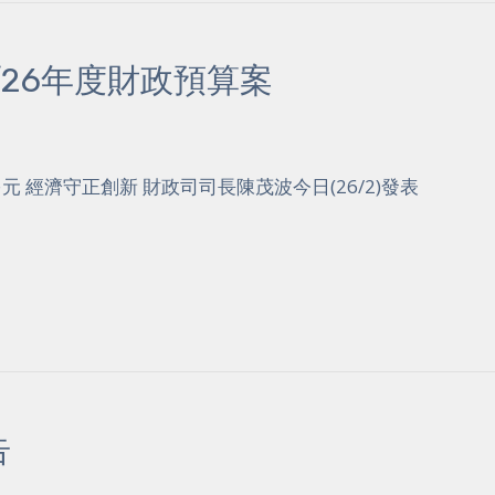
/26年度財政預算案
 經濟守正創新 財政司司長陳茂波今日(26/2)發表
告