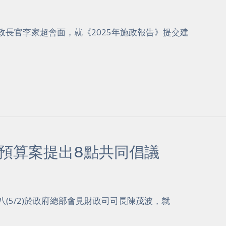
與行政長官李家超會面，就《2025年施政報告》提交建
就預算案提出8點共同倡議
八(5/2)於政府總部會見財政司司長陳茂波，就