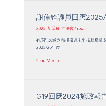
度
財
謝偉銓議員回應2025
謝
政
偉
預
2025
,
新聞稿
,
立法會
/
root
銓
算
議
有序削支滅赤 積極投資未來 推動產業多元
案
員
2025/26年度
回
應
Read More »
2025/26
年
度
財
G19回應2024施政報
G19
政
回
預