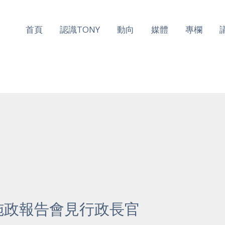
首頁
認識TONY
動向
媒體
專欄
年施政報告會見行政長官