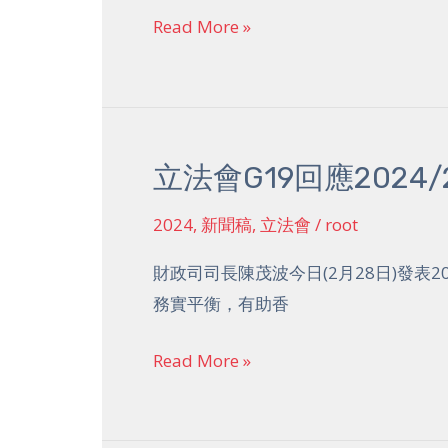
應
Read More »
24-
25
年
度
立法會G19回應2024
立
預
法
算
2024
,
新聞稿
,
立法會
/
root
會
案
G19
財政司司長陳茂波今日(2月28日)發表2
回
務實平衡，有助香
應
2024/25
Read More »
年
度